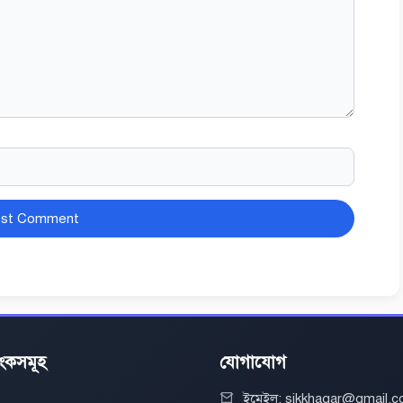
িংকসমূহ
যোগাযোগ
ইমেইল: sikkhagar@gmail.