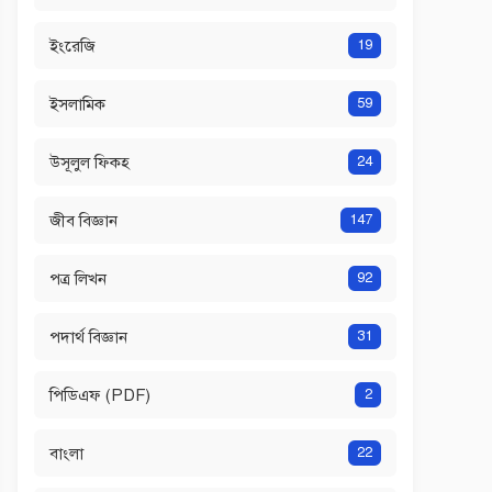
ইংরেজি
19
ইসলামিক
59
উসূলুল ফিকহ
24
জীব বিজ্ঞান
147
পত্র লিখন
92
পদার্থ বিজ্ঞান
31
পিডিএফ (PDF)
2
বাংলা
22