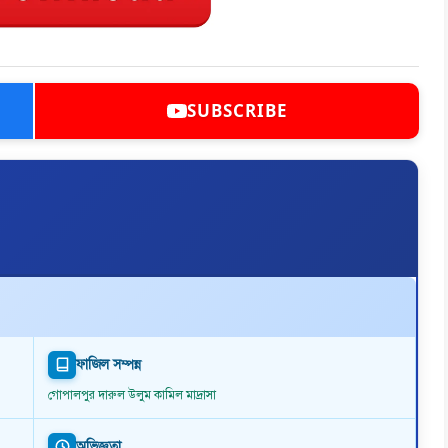
SUBSCRIBE
ফাজিল সম্পন্ন
গোপালপুর দারুল উলুম কামিল মাদ্রাসা
অভিজ্ঞতা