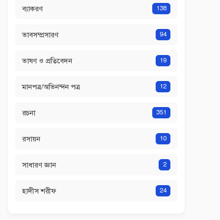
ব্যাকরণ
138
ভাবসম্প্রসারণ
94
ভাষণ ও প্রতিবেদন
19
মানপত্র/অভিনন্দন পত্র
12
রচনা
351
রসায়ন
10
সাধারণ জ্ঞান
2
হাদীস শরীফ
24