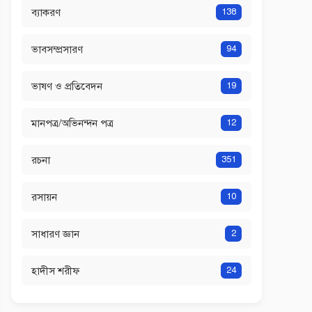
ব্যাকরণ
138
ভাবসম্প্রসারণ
94
ভাষণ ও প্রতিবেদন
19
মানপত্র/অভিনন্দন পত্র
12
রচনা
351
রসায়ন
10
সাধারণ জ্ঞান
2
হাদীস শরীফ
24