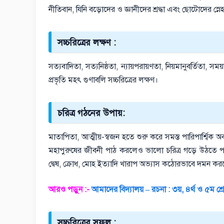
নীতিবান, যিনি বড়োদের ও জ্ঞানীদের শ্রদ্ধা এবং ছোটোদের স্নেহ
সচ্চরিত্রের লক্ষণ :
সত্যবাদিতা, সত্যনিষ্ঠতা, ন্যায়পরায়ণতা, নিয়মানুবর্তিতা, সময
প্রভৃতি মহৎ গুণাবলি সচ্চরিত্রের লক্ষণ।
চরিত্র গঠনের উপায়:
মাতাপিতা, আত্মীয়-স্বজন হতে শুরু করে সমস্ত পারিপার্শ্বিক
মহাপুরুষের জীবনী পাঠ করলেও ভালো চরিত্র গড়ে উঠতে পা
দ্বেষ, ক্রোধ, মোহ ইত্যাদি খারাপ অভ্যাস কঠোরভাবে দমন করতে
আরও পড়ুন :-
আমাদের বিদ্যালয় – রচনা : ৩য়, ৪র্থ ও ৫ম শ্র
সচ্চরিত্রের সুফল :