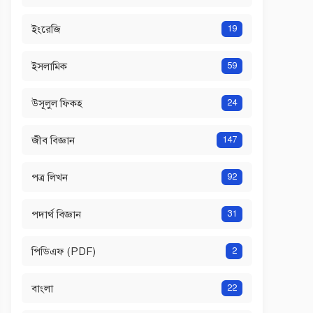
ইংরেজি
19
ইসলামিক
59
উসূলুল ফিকহ
24
জীব বিজ্ঞান
147
পত্র লিখন
92
পদার্থ বিজ্ঞান
31
পিডিএফ (PDF)
2
বাংলা
22