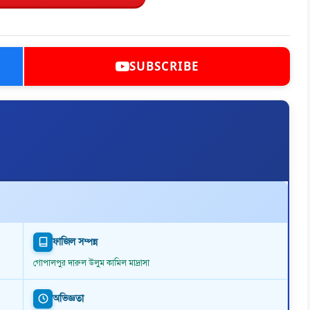
SUBSCRIBE
ফাজিল সম্পন্ন
গোপালপুর দারুল উলুম কামিল মাদ্রাসা
অভিজ্ঞতা