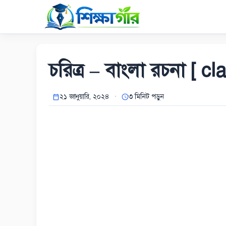
Skip
to
content
চরিত্র – বাংলা রচনা [ cl
২১ জানুয়ারি, ২০২৪
৩ মিনিট পড়ুন