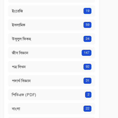
ইংরেজি
19
ইসলামিক
59
উসূলুল ফিকহ
24
জীব বিজ্ঞান
147
পত্র লিখন
92
পদার্থ বিজ্ঞান
31
পিডিএফ (PDF)
2
বাংলা
22