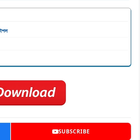
কৌশল
SUBSCRIBE