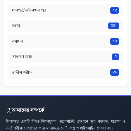
মানপত্র/অভিনন্দন পত্র
12
রচনা
351
রসায়ন
10
সাধারণ জ্ঞান
2
হাদীস শরীফ
24
আমাদের সম্পর্কে
শিক্ষাগার একটি বিশ্বস্ত শিক্ষামূলক ওয়েবসাইট, যেখানে স্কুল, কলেজ, মাদ্রাসা ও
ভর্তি পরীক্ষার প্রস্তুতির জন্য মানসম্মত নোট, প্রশ্ন ও গাইডলাইন দেওয়া হয়।