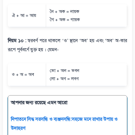
নৈ + অক = নায়ক
ঐ + আ = আয়
গৈ + অক = গায়ক
নিয়ম ১০ :
স্বরবর্ণ পরে থাকলে ‘ও’ স্থানে ‘অব’ হয় এবং ‘অব’ অ-কার
রূপে পূর্ববর্ণে যুক্ত হয় । যেমন-
ভো + অন = ভবন
ও + অ = অব
লো + অণ = লবণ
আপনার জন্য রয়েছে এমন আরো
নিপাতনে সিদ্ধ সরসন্ধি ও ব্যঞ্জনসন্ধি:সহজে মনে রাখার উপায় ও
উদাহরণ