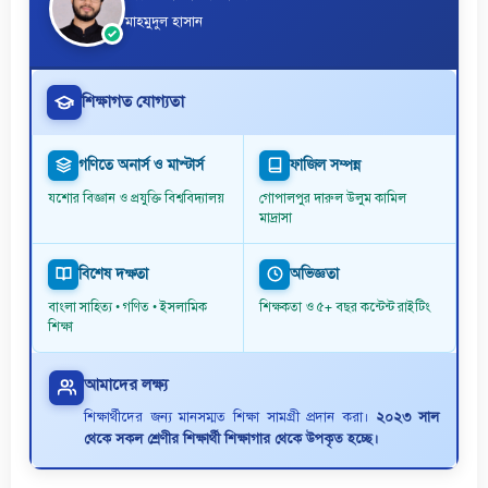
মাহমুদুল হাসান
শিক্ষাগত যোগ্যতা
গণিতে অনার্স ও মাস্টার্স
ফাজিল সম্পন্ন
যশোর বিজ্ঞান ও প্রযুক্তি বিশ্ববিদ্যালয়
গোপালপুর দারুল উলুম কামিল
মাদ্রাসা
বিশেষ দক্ষতা
অভিজ্ঞতা
বাংলা সাহিত্য • গণিত • ইসলামিক
শিক্ষকতা ও ৫+ বছর কন্টেন্ট রাইটিং
শিক্ষা
আমাদের লক্ষ্য
শিক্ষার্থীদের জন্য মানসম্মত শিক্ষা সামগ্রী প্রদান করা।
২০২৩ সাল
থেকে সকল শ্রেণীর শিক্ষার্থী শিক্ষাগার থেকে উপকৃত হচ্ছে।