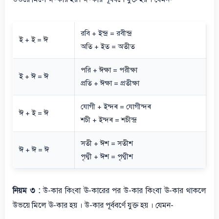
রবি + ইন্দ্র = রবীন্দ্র
ই + ই = ঈ
অতি + ইত = অতীত
পরি + ঈক্ষা = পরীক্ষা
ই + ঈ = ঈ
প্রতি + ঈক্ষা = প্রতীক্ষা
যোগী + ইন্দ্ৰ = যোগীন্দ্ৰ
ঈ + ই = ঈ
শচী + ইন্দ্ৰ = শচীন্দ্র
সতী + ঈশ = সতীশ
ঈ + ঈ = ঈ
পৃথ্বী + ঈশ = পৃথ্বীশ
নিয়ম ৩ :
উ-কার কিংবা ঊ-কারের পর উ-কার কিংবা ঊ-কার থাকলে
উভয়ে মিলে ঊ-কার হয় । উ-কার পূর্ববর্ণে যুক্ত হয় । যেমন-