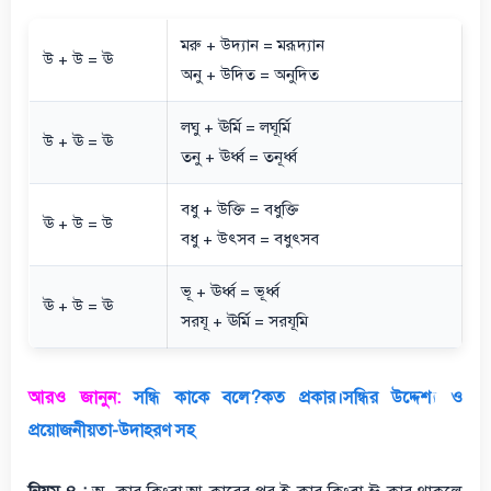
মরু + উদ্যান = মরূদ্যান
উ + উ = ঊ
অনু + উদিত = অনুদিত
লঘু + ঊর্মি = লঘূর্মি
উ + ঊ = ঊ
তনু + ঊর্ধ্ব = তনূর্ধ্ব
বধু + উক্তি = বধুক্তি
ঊ + উ = উ
বধু + উৎসব = বধুৎসব
ভূ + ঊর্ধ্ব = ভূর্ধ্ব
ঊ + উ = ঊ
সরযূ + ঊর্মি = সরযূমি
আরও জানুন:
সন্ধি কাকে বলে?কত প্রকার।সন্ধির উদ্দেশ্য ও
প্রয়োজনীয়তা-উদাহরণ সহ