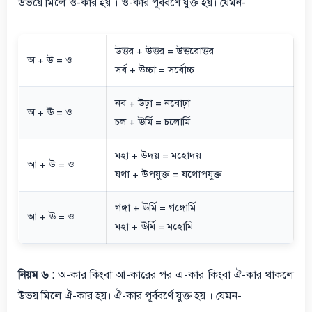
উভয়ে মিলে ও-কার হয় । ও-কার পূর্ববর্ণে যুক্ত হয়। যেমন-
উত্তর + উত্তর = উত্তরোত্তর
অ + উ = ও
সর্ব + উচ্চা = সর্বোচ্চ
নব + উঢ়া = নবোঢ়া
অ + ঊ = ও
চল + ঊর্মি = চলোর্মি
মহা + উদয় = মহোদয়
আ + উ = ও
যথা + উপযুক্ত = যথোপযুক্ত
গঙ্গা + ঊর্মি = গঙ্গোর্মি
আ + ঊ = ও
মহা + ঊর্মি = মহোমি
নিয়ম ৬ :
অ-কার কিংবা আ-কারের পর এ-কার কিংবা ঐ-কার থাকলে
উভয় মিলে ঐ-কার হয়। ঐ-কার পূর্ববর্ণে যুক্ত হয় । যেমন-