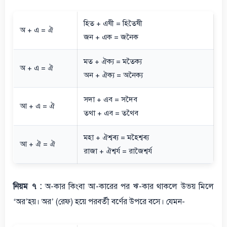
হিত + এষী = হিতৈষী
অ + এ = ঐ
জন + এক = জনৈক
মত + ঐক্য = মতৈক্য
অ + এ = ঐ
অন + ঐক্য = অনৈক্য
সদা + এব = সদৈব
আ + এ = ঐ
তথা + এব = তথৈব
মহা + ঐশ্বৰ্য = মহৈশ্বৰ্য
আ + ঐ = ঐ
রাজা + ঐশ্বর্য = রাজৈশ্বর্য
নিয়ম ৭ :
অ-কার কিংবা আ-কারের পর ঋ-কার থাকলে উভয় মিলে
‘অর’হয়। অর’ (রেফ) হয়ে পরবর্তী বর্ণের উপরে বসে। যেমন-