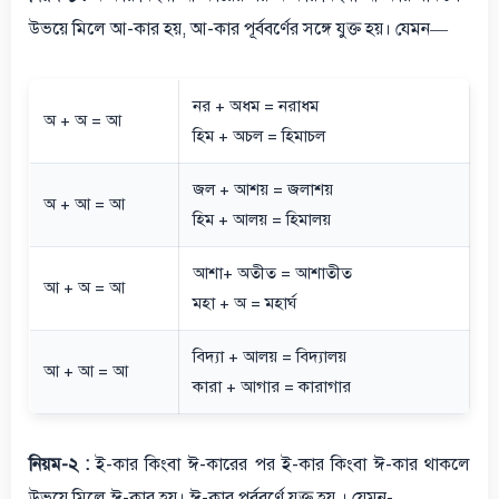
উভয়ে মিলে আ-কার হয়, আ-কার পূর্ববর্ণের সঙ্গে যুক্ত হয়। যেমন—
নর + অধম = নরাধম
অ + অ = আ
হিম + অচল = হিমাচল
জল + আশয় = জলাশয়
অ + আ = আ
হিম + আলয় = হিমালয়
আশা+ অতীত = আশাতীত
আ + অ = আ
মহা + অ = মহার্ঘ
বিদ্যা + আলয় = বিদ্যালয়
আ + আ = আ
কারা + আগার = কারাগার
নিয়ম-২ :
ই-কার কিংবা ঈ-কারের পর ই-কার কিংবা ঈ-কার থাকলে
উভয়ে মিলে ঈ-কার হয়। ঈ-কার পূর্ববর্ণে যুক্ত হয় । যেমন-