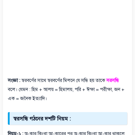
সংজ্ঞা :
স্বরবর্ণের সাথে স্বরবর্ণের মিলনে যে সন্ধি হয় তাকে
সরসন্ধি
বলে। যেমন : হিম + আলয় = হিমালয়, পরি + ঈক্ষা = পরীক্ষা, জন +
এক = জনৈক ইত্যাদি।
স্বরসন্ধি গঠনের দশটি নিয়ম :
নিয়ম-১ :
অ-কার কিংবা আ-কারের পর অ-কার কিংবা আ-কার থাকলে