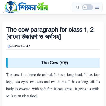
Skip
to
content
The cow paragraph for class 1, 2
[বাংলা উচ্চারণ ও অর্থসহ]
২৯ নভেম্বর, ২০২৩
The Cow (
গরু)
The cow is a domestic animal. It has a long head. It has four
legs, two eyes, two ears and two horns. It has a long tail. Its
body is covered with soft fur. It eats grass. It gives us milk.
Milk is an ideal food.