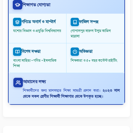
শিক্ষাগত যোগ্যতা
গণিতে অনার্স ও মাস্টার্স
ফাজিল সম্পন্ন
যশোর বিজ্ঞান ও প্রযুক্তি বিশ্ববিদ্যালয়
গোপালপুর দারুল উলুম কামিল
মাদ্রাসা
বিশেষ দক্ষতা
অভিজ্ঞতা
বাংলা সাহিত্য • গণিত • ইসলামিক
শিক্ষকতা ও ৫+ বছর কন্টেন্ট রাইটিং
শিক্ষা
আমাদের লক্ষ্য
শিক্ষার্থীদের জন্য মানসম্মত শিক্ষা সামগ্রী প্রদান করা।
২০২৩ সাল
থেকে সকল শ্রেণীর শিক্ষার্থী শিক্ষাগার থেকে উপকৃত হচ্ছে।