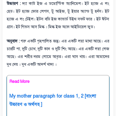
উচ্চারণ :
দ্যা কাউ ইজ এ ডমোস্টিক অ্যানিমেল। ইট হ্যাজ
এ
লং
হেড। ইট হ্যাজ ফোর লেগস, টু আইজ, টু ইয়ার অ্যান্ড টু হর্নস। ইট
হ্যাজ এ লং টেইল। ইটস বডি ইজ কাভার্ড উইথ সফ্ট ফার । ইট ঈটস
গ্রাস। ইট গিভস আস মিল্ক । মিল্ক ইজ অ্যান আইডিয়েল ফুড।
অনুবাদ :
গরু একটি গৃহপালিত জন্তু। এর একটি লম্বা মাথা আছে। এর
চারটি পা, দুটি চোখ, দুটি কান ও দুটি শিং আছে। এর একটি লম্বা লেজ
আছে। এর শরীর নরম লোমে আবৃত। এরা ঘাস খায়। এরা আমাদের
দুধ দেয় । দুধ একটি আদর্শ খাদ্য ।
Read More
My mother paragraph for class 1, 2 [বাংলা
উচ্চারণ ও অর্থসহ ]