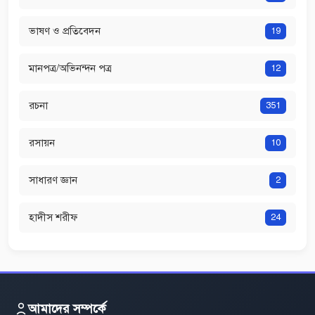
ভাষণ ও প্রতিবেদন
19
মানপত্র/অভিনন্দন পত্র
12
রচনা
351
রসায়ন
10
সাধারণ জ্ঞান
2
হাদীস শরীফ
24
আমাদের সম্পর্কে