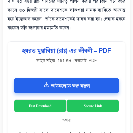
দীর্ঘ ২০ বছর রাষ্ট্র শাসনের দায়িত্ব পালন করার পর তিনি ৭৮ বছর
বয়সে ৬০ হিজরী সালে দামেশকে লাকওয়া নামক ব্যাধিতে আক্রান্ত
হয়ে ইন্তেকাল করেন। তাঁকে দামেশকেই দাফন করা হয়। দেহাক ইবনে
কায়েস তাঁর জানাযার ইমামতি করেন।
হযরত মুয়াবিয়া (রাঃ) এর জীবনী – PDF
ফাইল সাইজ: 191 KB | ফরম্যাট: PDF
ডাউনলোড শুরু করুন
Fast Download
Secure Link
অথবা