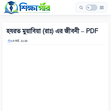
Skip
to
content
হযরত মুয়াবিয়া (রাঃ) এর জীবনী – PDF
০৩ মার্চ, ২০২৪