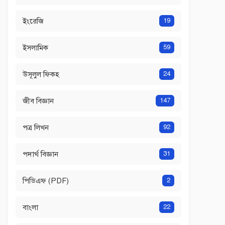
ইংরেজি
19
ইসলামিক
59
উসূলুল ফিকহ
24
জীব বিজ্ঞান
147
পত্র লিখন
92
পদার্থ বিজ্ঞান
31
পিডিএফ (PDF)
2
বাংলা
22