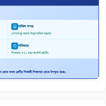
ফাজিল সম্পন্ন
গোপালপুর দারুল উলুম কামিল মাদ্রাসা
অভিজ্ঞতা
শিক্ষকতা ও ৫+ বছর কন্টেন্ট রাইটিং
থেকে সকল শ্রেণীর শিক্ষার্থী শিক্ষাগার থেকে উপকৃত হচ্ছে।