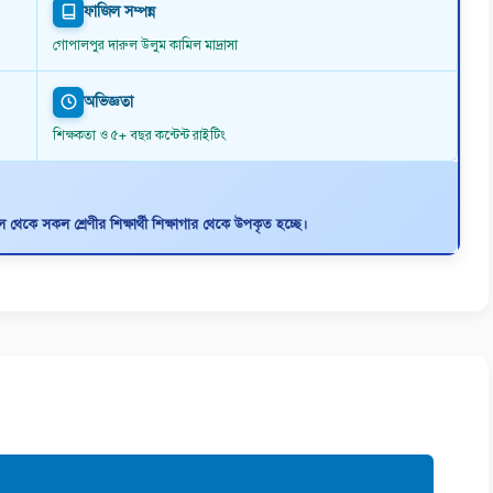
ফাজিল সম্পন্ন
গোপালপুর দারুল উলুম কামিল মাদ্রাসা
অভিজ্ঞতা
শিক্ষকতা ও ৫+ বছর কন্টেন্ট রাইটিং
থেকে সকল শ্রেণীর শিক্ষার্থী শিক্ষাগার থেকে উপকৃত হচ্ছে।