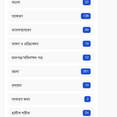
বাংলা
22
ব্যাকরণ
138
ভাবসম্প্রসারণ
94
ভাষণ ও প্রতিবেদন
19
মানপত্র/অভিনন্দন পত্র
12
রচনা
351
রসায়ন
10
সাধারণ জ্ঞান
2
হাদীস শরীফ
24