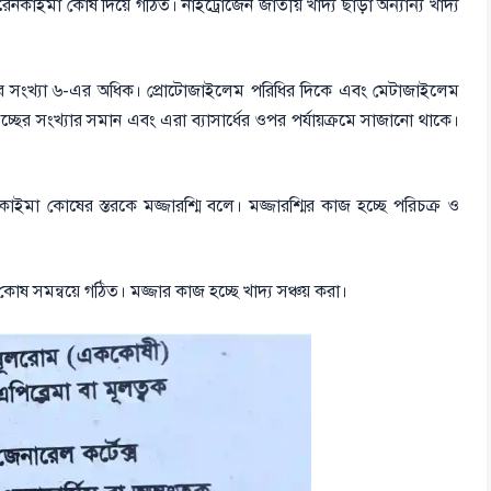
েনকাইমা কোষ দিয়ে গঠিত। নাইট্রোজেন জাতীয় খাদ্য ছাড়া অন্যান্য খাদ্য
ুচ্ছের সংখ্যা ৬-এর অধিক। প্রোটোজাইলেম পরিধির দিকে এবং মেটাজাইলেম
চ্ছের সংখ্যার সমান এবং এরা ব্যাসার্ধের ওপর পর্যায়ক্রমে সাজানো থাকে।
নকাইমা কোষের স্তরকে মজ্জারশ্মি বলে। মজ্জারশ্মির কাজ হচ্ছে পরিচক্র ও
় কোষ সমন্বয়ে গঠিত। মজ্জার কাজ হচ্ছে খাদ্য সঞ্চয় করা।