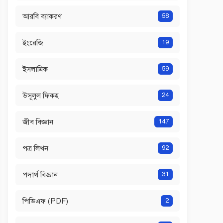
আরবি ব্যাকরণ
58
ইংরেজি
19
ইসলামিক
59
উসূলুল ফিকহ
24
জীব বিজ্ঞান
147
পত্র লিখন
92
পদার্থ বিজ্ঞান
31
পিডিএফ (PDF)
2