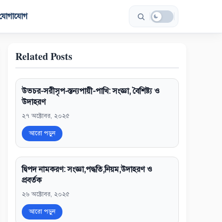
যোগাযোগ
Related Posts
উভচর-সরীসৃপ-স্তন্যপায়ী-পাখি: সংজ্ঞা, বৈশিষ্ট্য ও
উদাহরণ
২৭ অক্টোবর, ২০২৫
আরো পড়ুন
দ্বিপদ নামকরণ: সংজ্ঞা,পদ্ধতি,নিয়ম,উদাহরণ ও
প্রবর্তক
২৬ অক্টোবর, ২০২৫
আরো পড়ুন