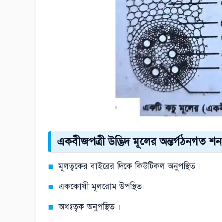
একবীজপত্রী উদ্ভিদ মূলের অন্তর্গঠনগত শনাক্
মূলত্বকের বাইরের দিকে কিউটিকল অনুপস্থিত ।
এককোষী মূলরোম উপস্থিত।
অধঃত্বক অনুপস্থিত ।