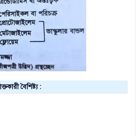
তকারী বৈশিষ্ট্য :