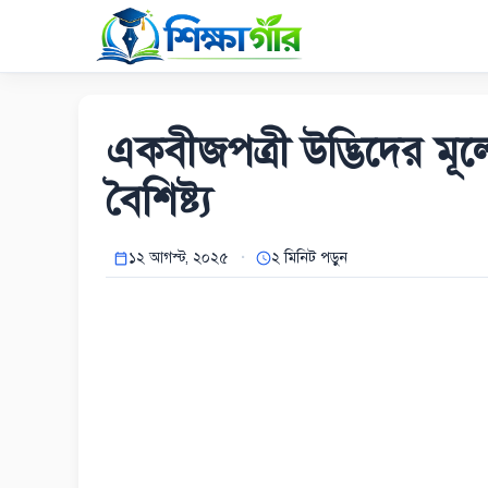
Skip
to
content
একবীজপত্রী উদ্ভিদের মূল
বৈশিষ্ট্য
১২ আগস্ট, ২০২৫
২ মিনিট পড়ুন