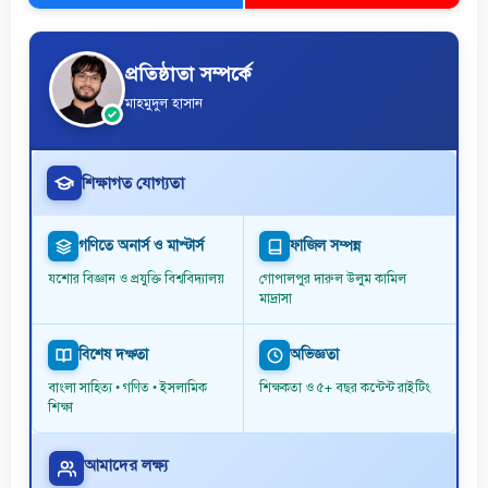
প্রতিষ্ঠাতা সম্পর্কে
মাহমুদুল হাসান
শিক্ষাগত যোগ্যতা
গণিতে অনার্স ও মাস্টার্স
ফাজিল সম্পন্ন
যশোর বিজ্ঞান ও প্রযুক্তি বিশ্ববিদ্যালয়
গোপালপুর দারুল উলুম কামিল
মাদ্রাসা
বিশেষ দক্ষতা
অভিজ্ঞতা
বাংলা সাহিত্য • গণিত • ইসলামিক
শিক্ষকতা ও ৫+ বছর কন্টেন্ট রাইটিং
শিক্ষা
আমাদের লক্ষ্য