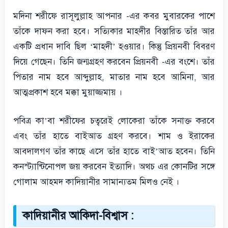
মদিনা শরীফে রাসূলুল্লাহ আপনার -এর কবর মুবারকের পাশে
তাঁকে দাফন করা হবে। সত্যিকার মাহদীর বিস্তারিত তাঁর আর
একটি প্রধান দাবি ছিল ‘মাহদী’ হওয়ার। কিন্তু প্রিয়নবী বিবরণ
দিয়ে গেছেন। তিনি জন্মগ্রহণ করবেন প্রিয়নবী -এর বংশে। তাঁর
পিতার নাম হবে আব্দুল্লাহ, মাতার নাম হবে আমিনা, আর
আত্মপ্রকাশ হবে মক্কা মুয়াজ্জমায় ।
পবিত্র কা’বা শরীফের চত্বরেই লোকেরা তাঁকে সনাক্ত করবে
এবং তাঁর হাতে বাইআত গ্রহণ করবে। শাম ও ইরাকের
আবদালগণ তাঁর কাছে এসে তাঁর হাতে বাই’আত হবেন। তিনি
কনস্ট্যান্টিনোপল জয় করবেন ইত্যাদি। অথচ এর কোনটির সঙ্গে
গোলাম আহমদ কাদিয়ানীর সামান্যতম মিলও নেই ।
কাদিয়ানীর আকিদা-বিশ্বাস :