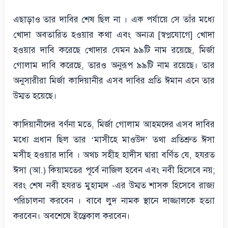
এছাড়াও তার দাবির শেষ ছিল না । এক পর্যায়ে সে তাঁর মধ্যে
খোদা অবতারিত হওয়ার কথা এবং অন্যত্র [স্বপ্নযোগে] খোদা
হওয়ার দাবি করেছে খোদার যেমন ৯৯টি নাম রয়েছে, মির্জা
গোলাম দাবি করেছে, তারও অনুরূপ ৯৯টি নাম রয়েছে। তার
অনুসারীরা মির্জা কাদিয়ানীর এসব দাবির প্রতি ঈমান এনে তার
উম্মত হয়েছে।
কাদিয়ানীদের বর্ণনা মতে, মির্জা গোলাম আহমদের এসব দাবির
মধ্যে প্রধান ছিল তার ‘মাসীহে মাওউদ’ তথা প্রতিশ্রুত ঈসা
মসীহ হওয়ার দাবি । অথচ সহীহ হাদীস দ্বারা বর্ণিত যে, হযরত
ঈসা (আ.) কিয়ামতের পূর্বে নাজিল হবেন এবং নবী হিসেবে নয়;
বরং শেষ নবী হযরত মুহাম্মদ -এর উম্মত শাসক হিসেবে রাজ্য
পরিচালনা করবেন । বাবে লুদ নামক স্থানে দাজ্জালকে হত্যা
করবেন। অবশেষে ইন্তেকাল করবেন।