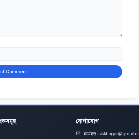
িংকসমূহ
যোগাযোগ
ইমেইল: sikkhagar@gmail.