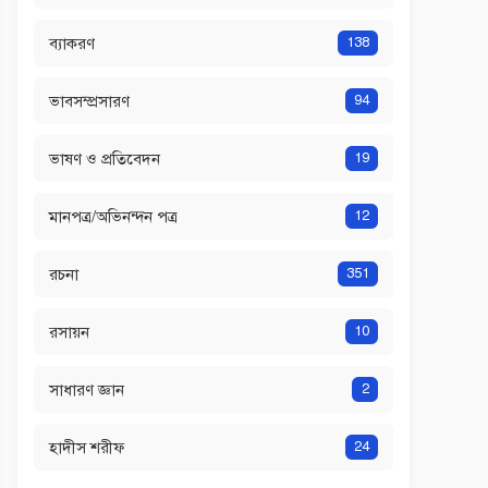
ব্যাকরণ
138
ভাবসম্প্রসারণ
94
ভাষণ ও প্রতিবেদন
19
মানপত্র/অভিনন্দন পত্র
12
রচনা
351
রসায়ন
10
সাধারণ জ্ঞান
2
হাদীস শরীফ
24