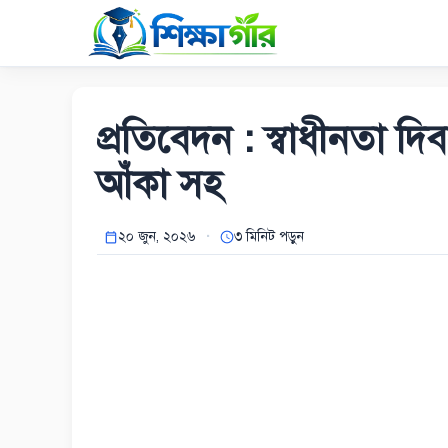
Skip
to
content
প্রতিবেদন : স্বাধীনতা 
আঁকা সহ
২০ জুন, ২০২৬
৩ মিনিট পড়ুন