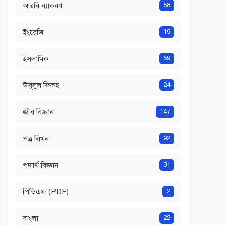
আরবি ব্যাকরণ
58
ইংরেজি
19
ইসলামিক
59
উসূলুল ফিকহ
24
জীব বিজ্ঞান
147
পত্র লিখন
92
পদার্থ বিজ্ঞান
31
পিডিএফ (PDF)
2
বাংলা
22