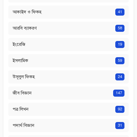
আকাইদ ও ফিকহ
41
আরবি ব্যাকরণ
58
ইংরেজি
19
ইসলামিক
59
উসূলুল ফিকহ
24
জীব বিজ্ঞান
147
পত্র লিখন
92
পদার্থ বিজ্ঞান
31