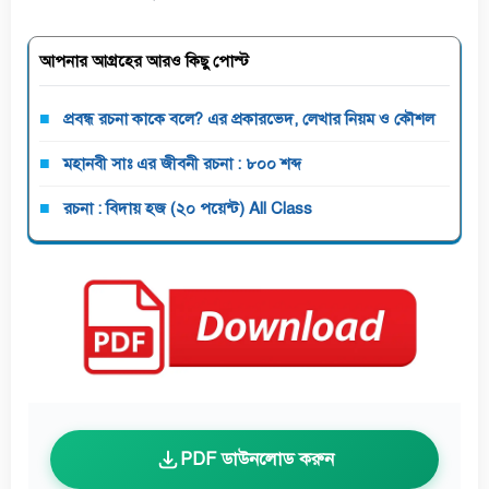
আপনার আগ্রহের আরও কিছু পোস্ট
প্রবন্ধ রচনা কাকে বলে? এর প্রকারভেদ, লেখার নিয়ম ও কৌশল
মহানবী সাঃ এর জীবনী রচনা : ৮০০ শব্দ
রচনা : বিদায় হজ (২০ পয়েন্ট) All Class
PDF ডাউনলোড করুন