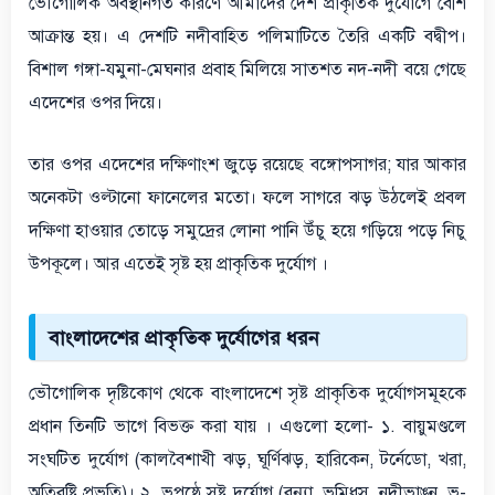
ভৌগোলিক অবস্থানগত কারণে আমাদের দেশ প্রাকৃতিক দুর্যোগে বেশি
আক্রান্ত হয়। এ দেশটি নদীবাহিত পলিমাটিতে তৈরি একটি বদ্বীপ।
বিশাল গঙ্গা-যমুনা-মেঘনার প্রবাহ মিলিয়ে সাতশত নদ-নদী বয়ে গেছে
এদেশের ওপর দিয়ে।
তার ওপর এদেশের দক্ষিণাংশ জুড়ে রয়েছে বঙ্গোপসাগর; যার আকার
অনেকটা ওল্টানো ফানেলের মতো। ফলে সাগরে ঝড় উঠলেই প্রবল
দক্ষিণা হাওয়ার তোড়ে সমুদ্রের লোনা পানি উঁচু হয়ে গড়িয়ে পড়ে নিচু
উপকূলে। আর এতেই সৃষ্ট হয় প্রাকৃতিক দুর্যোগ ।
বাংলাদেশের প্রাকৃতিক দুর্যোগের ধরন
ভৌগোলিক দৃষ্টিকোণ থেকে বাংলাদেশে সৃষ্ট প্রাকৃতিক দুর্যোগসমূহকে
প্রধান তিনটি ভাগে বিভক্ত করা যায় । এগুলো হলো- ১. বায়ুমণ্ডলে
সংঘটিত দুর্যোগ (কালবৈশাখী ঝড়, ঘূর্ণিঝড়, হারিকেন, টর্নেডো, খরা,
অতিবৃষ্টি প্রভৃতি)। ২. ভূপৃষ্ঠে সৃষ্ট দুর্যোগ (বন্যা, ভূমিধস, নদীভাঙন, ভূ-