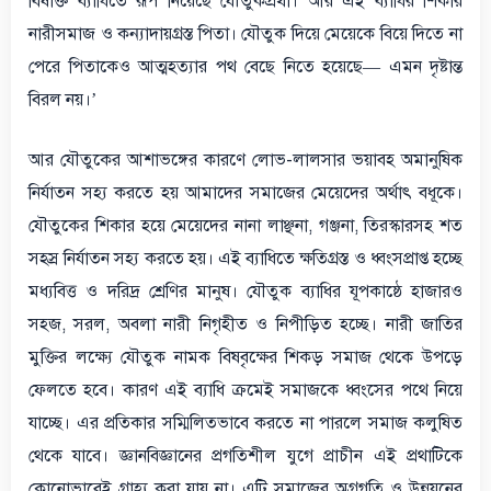
বিষাক্ত ব্যাধিতে রূপ নিয়েছে যৌতুকপ্রথা। আর এই ব্যাধির শিকার
নারীসমাজ ও কন্যাদায়গ্রস্ত পিতা। যৌতুক দিয়ে মেয়েকে বিয়ে দিতে না
পেরে পিতাকেও আত্মহত্যার পথ বেছে নিতে হয়েছে— এমন দৃষ্টান্ত
বিরল নয়।’
আর যৌতুকের আশাভঙ্গের কারণে লোভ-লালসার ভয়াবহ অমানুষিক
নির্যাতন সহ্য করতে হয় আমাদের সমাজের মেয়েদের অর্থাৎ বধূকে।
যৌতুকের শিকার হয়ে মেয়েদের নানা লাঞ্ছনা, গঞ্জনা, তিরস্কারসহ শত
সহস্র নির্যাতন সহ্য করতে হয়। এই ব্যাধিতে ক্ষতিগ্রস্ত ও ধ্বংসপ্রাপ্ত হচ্ছে
মধ্যবিত্ত ও দরিদ্র শ্রেণির মানুষ। যৌতুক ব্যাধির যূপকাষ্ঠে হাজারও
সহজ, সরল, অবলা নারী নিগৃহীত ও নিপীড়িত হচ্ছে। নারী জাতির
মুক্তির লক্ষ্যে যৌতুক নামক বিষবৃক্ষের শিকড় সমাজ থেকে উপড়ে
ফেলতে হবে। কারণ এই ব্যাধি ক্রমেই সমাজকে ধ্বংসের পথে নিয়ে
যাচ্ছে। এর প্রতিকার সম্মিলিতভাবে করতে না পারলে সমাজ কলুষিত
থেকে যাবে। জ্ঞানবিজ্ঞানের প্রগতিশীল যুগে প্রাচীন এই প্রথাটিকে
কোনোভাবেই গ্রাহ্য করা যায় না। এটি সমাজের অগ্রগতি ও উন্নয়নের