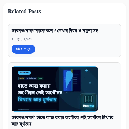
Related Posts
ভাবসম্প্রসারণ কাকে বলে? লেখার নিয়ম ও নমুনা সহ
১৭ জুন, ২০২৬
আরো পড়ুন
ভাবসম্প্রসারণ: হাতে কাজ করায় অগৌরব নেই,অগৌরব মিথ্যায়
আর মূর্খতায়