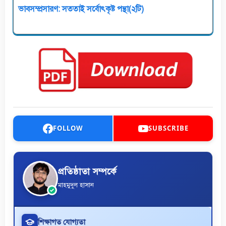
ভাবসম্প্রসারণ: সততাই সর্বোৎকৃষ্ট পন্থা(২টি)
FOLLOW
SUBSCRIBE
প্রতিষ্ঠাতা সম্পর্কে
মাহমুদুল হাসান
শিক্ষাগত যোগ্যতা