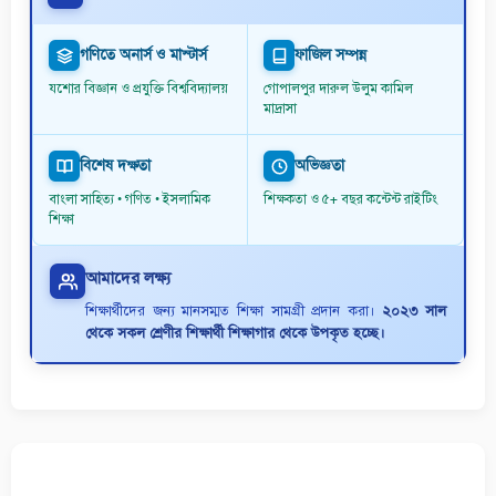
গণিতে অনার্স ও মাস্টার্স
ফাজিল সম্পন্ন
যশোর বিজ্ঞান ও প্রযুক্তি বিশ্ববিদ্যালয়
গোপালপুর দারুল উলুম কামিল
মাদ্রাসা
বিশেষ দক্ষতা
অভিজ্ঞতা
বাংলা সাহিত্য • গণিত • ইসলামিক
শিক্ষকতা ও ৫+ বছর কন্টেন্ট রাইটিং
শিক্ষা
আমাদের লক্ষ্য
শিক্ষার্থীদের জন্য মানসম্মত শিক্ষা সামগ্রী প্রদান করা।
২০২৩ সাল
থেকে সকল শ্রেণীর শিক্ষার্থী শিক্ষাগার থেকে উপকৃত হচ্ছে।