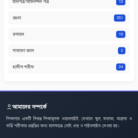
মানপত্র/অভিনন্দন পত্র
12
রচনা
351
রসায়ন
10
সাধারণ জ্ঞান
2
হাদীস শরীফ
24
আমাদের সম্পর্কে
শিক্ষাগার একটি বিশ্বস্ত শিক্ষামূলক ওয়েবসাইট, যেখানে স্কুল, কলেজ, মাদ্রাসা ও
ভর্তি পরীক্ষার প্রস্তুতির জন্য মানসম্মত নোট, প্রশ্ন ও গাইডলাইন দেওয়া হয়।