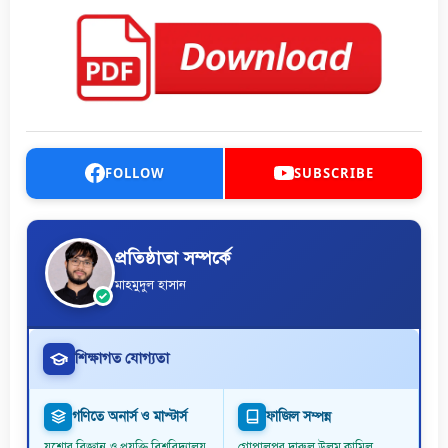
FOLLOW
SUBSCRIBE
প্রতিষ্ঠাতা সম্পর্কে
মাহমুদুল হাসান
শিক্ষাগত যোগ্যতা
গণিতে অনার্স ও মাস্টার্স
ফাজিল সম্পন্ন
যশোর বিজ্ঞান ও প্রযুক্তি বিশ্ববিদ্যালয়
গোপালপুর দারুল উলুম কামিল