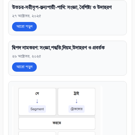
উভচর-সরীসৃপ-স্তন্যপায়ী-পাখি: সংজ্ঞা, বৈশিষ্ট্য ও উদাহরণ
২৭ অক্টোবর, ২০২৫
আরো পড়ুন
দ্বিপদ নামকরণ: সংজ্ঞা,পদ্ধতি,নিয়ম,উদাহরণ ও প্রবর্তক
২৬ অক্টোবর, ২০২৫
আরো পড়ুন