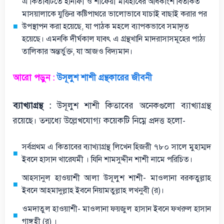
এ কিতাবটিতে হানাফী ও শাফেয়ী মাযহাবের অধিকাংশ বিতর্কিত
মাসয়ালাকে যুক্তির কষ্টিপাথরে ভালোভাবে যাচাই বাছাই করার পর
উপস্থাপন করা হয়েছে, যা পাঠক মহলে ব্যাপকভাবে সমাদৃত
হয়েছে। এমনকি দীর্ঘকাল যাবৎ এ গ্রন্থখানি মাদরাসাসমূহের পাঠ্য
তালিকার অন্তর্ভুক্ত, যা আজও বিদ্যমান।
আরো পড়ুন :
উসূলুশ শাশী গ্রন্থকারের জীবনী
ব্যাখ্যাগ্রন্থ :
উসূলুশ শাশী কিতাবের অনেকগুলো ব্যাখ্যাগ্রন্থ
রয়েছে। তন্মধ্যে উল্লেখযোগ্য কয়েকটি নিম্নে প্রদত্ত হলো-
সর্বপ্রথম এ কিতাবের ব্যাখ্যাগ্রন্থ লিখেন হিজরী ৭৮০ সালে মুহাম্মদ
ইবনে হাসান খারেযমী । যিনি শামসুদ্দীন শাশী নামে পরিচিত।
আহসানুল হাওয়াশী আলা উসূলুশ শাশী- মাওলানা বরকতুল্লাহ
ইবনে আহমাদুল্লাহ ইবনে নিয়ামতুল্লাহ লখনুবী (র)।
ওমদাতুল হাওয়াশী- মাওলানা ফয়জুল হাসান ইবনে ফখরুল হাসান
গাঙ্গুহী (র) ।