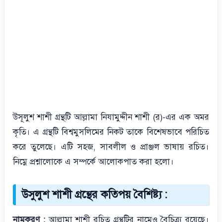
উসূলুশ শাশী গ্রন্থটি আল্লামা নিযামুদ্দীন শাশী (র)-এর এক অমর
কৃতি। এ গ্রন্থটি বিশ্বমুসলিমের নিকট তাকে বিশেষভাবে পরিচিত
করে তুলেছে। এটি সহজ, সাবলীল ও প্রাঞ্জল ভাষায় রচিত।
নিম্নে প্রশ্নালোকে এ সম্পর্কে আলোকপাত করা হলো।
উসুলুশ শাশী গ্রন্থের কতিপয় বৈশিষ্ট্য :
নামকরণ :
আল্লামা শাশী রচিত গ্রন্থটির নামেও বৈচিত্র্য রয়েছে।