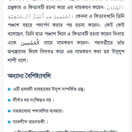
গ্রন্থকার এ কিতাবটি রচনা করে এর নামকরণ করেন- الْكِتَابُ
الْخَمْسِينَ فِى أُصُوْلُ ٱلْـحَنَفِيَّةِ কেননা এ কিতাবখানি তিনি
পঞ্চাশ বছরে পদার্পণ করার পর রচনা করেন। কেউ কেউ
বলেছেন, তিনি মাত্র পঞ্চাশ দিনে এ কিতাবটি রচনা করেন বিধায়
একে الْخَمْسِينَ নামে নামকরণ করেন। পরবর্তীতে তাঁর
জন্মস্থানের দিকে নিসবত করে এর নামকরণ করা হয় উসুলুশ
শাশী বলে।
অন্যান্য বৈশিষ্ট্যাবলি
এটি হানাফী মাযহাবের উসূল সম্পর্কিত গ্রন্থ।
দীর্ঘও নয় সংক্ষিপ্তও নয় ।
সহজবোধ্য শব্দাবলির ব্যবহার।
সাবলীল বাচনভঙ্গী ।