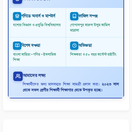
গণিতে অনার্স ও মাস্টার্স
ফাজিল সম্পন্ন
যশোর বিজ্ঞান ও প্রযুক্তি বিশ্ববিদ্যালয়
গোপালপুর দারুল উলুম কামিল
মাদ্রাসা
বিশেষ দক্ষতা
অভিজ্ঞতা
বাংলা সাহিত্য • গণিত • ইসলামিক
শিক্ষকতা ও ৫+ বছর কন্টেন্ট রাইটিং
শিক্ষা
আমাদের লক্ষ্য
শিক্ষার্থীদের জন্য মানসম্মত শিক্ষা সামগ্রী প্রদান করা।
২০২৩ সাল
থেকে সকল শ্রেণীর শিক্ষার্থী শিক্ষাগার থেকে উপকৃত হচ্ছে।