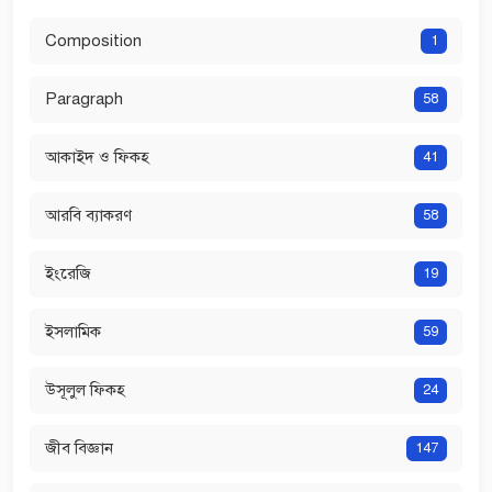
Composition
1
Paragraph
58
আকাইদ ও ফিকহ
41
আরবি ব্যাকরণ
58
ইংরেজি
19
ইসলামিক
59
উসূলুল ফিকহ
24
জীব বিজ্ঞান
147