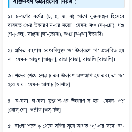
ব্যঞ্জনবর্ণ উচ্চারণের নিয়ম :
১। চ-বর্গের বর্ণের (চ, ছ, জ, ঝ) আগে যুক্তব্যঞ্জন হিসেবে
ব্যবহৃত ঞ-র উচ্চারণ ন-এর মতো। যেমন: মঞ্চ (মন্-চো), গঞ্জ
[গন্‌-জো], লাঞ্ছনা [লান্‌ছোনা), ঝঞ্ঝা [ঝন্‌ঝা] ইত্যাদি।
২। প্রমিত বাংলায় স্বরধ্বনিযুক্ত ‘ঙ’ উচ্চারণে ‘গ’ প্রভাবিত হয়
না। যেমন- আঙুল [আঙুল্], রাঙা [রাঙা], বাঙালি [বাঙালি]।
৩। শব্দের শেষে হলন্ত ঢ়-এর উচ্চারণ অল্পপ্রাণ হয় এবং তা ‘ড়’
হয়ে যায়। যেমন- আষাঢ় [আশাড্]।
৪। ন-ফলা, ল-ফলা যুক্ত শ-এর উচ্চারণ স হয়। যেমন- প্রশ্ন
[প্রোস্-নো], অশ্লীল [অস্-স্লিল্]।
৫। বাংলা শব্দে ক্ থেকে সন্ধির সূত্রে আগত ‘গ্‌’-এর সঙ্গে ‘ব’-