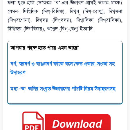
ফলা যুক্ত হলে সেক্ষেত্রে ‘ব’-এর উচ্চারণ প্রায়ই অক্ষত থাকে।
যেমন- দিগ্বিদিক (দিগ্-বিদিক্), দিগ্বধূ (দিগ্-বোধু), দিগ্বসনা
(দিগ্‌বশোনা), দিগ্বলয় (দিগ্‌বলয়), দিগ্বালিকা (দিগ্‌বালিকা),
দিগ্বিজয় (দিগবিজয়), ঋগ্বেদ (রিগ্-বেদ্) ইত্যাদি।
আপনার পছন্দ হতে পারে এমন আরো
বর্ণ, স্বরবর্ণ ও ব্যঞ্জনবর্ণ কাকে বলে?কত প্রকার।সংজ্ঞা সহ
উদাহরণ
মধ্য ‘অ’ ধ্বনির সংবৃত উচ্চারণের পাঁচটি নিয়ম উদাহরণসহ