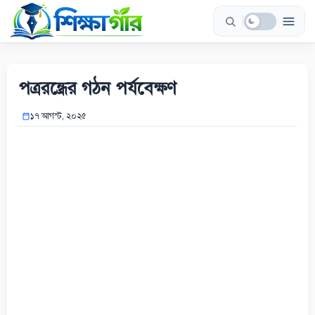
Skip
to
content
পত্ররন্ধ্রের গঠন পর্যবেক্ষণ
১৭ আগস্ট, ২০২৫