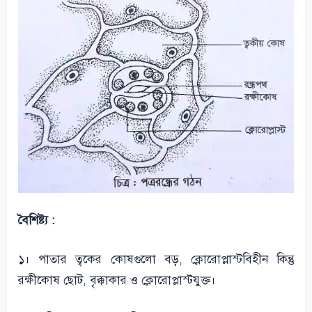
বৈশিষ্ট্য :
১। পাতার ত্বকের কোষগুলো বড়, ক্লোরোপ্লাস্টবিহীন কিন্তু
রক্ষীকোষ ছোট, বৃক্কাকার ও ক্লোরোপ্লাস্টযুক্ত।