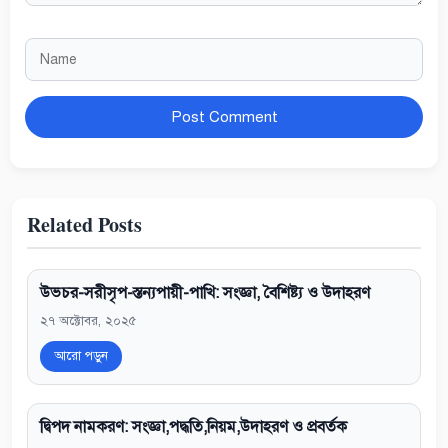
Name
Website
Related Posts
উভচর-সরীসৃপ-স্তন্যপায়ী-পাখি: সংজ্ঞা, বৈশিষ্ট্য ও উদাহরণ
২৭ অক্টোবর, ২০২৫
আরো পড়ুন
দ্বিপদ নামকরণ: সংজ্ঞা,পদ্ধতি,নিয়ম,উদাহরণ ও প্রবর্তক