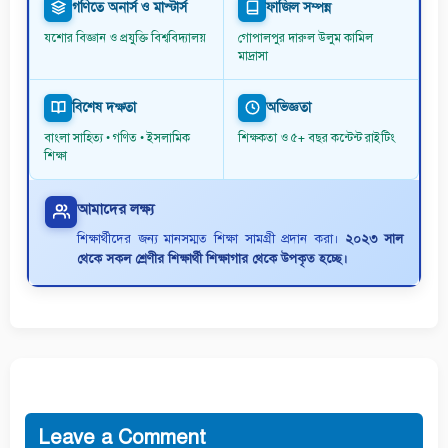
গণিতে অনার্স ও মাস্টার্স
ফাজিল সম্পন্ন
যশোর বিজ্ঞান ও প্রযুক্তি বিশ্ববিদ্যালয়
গোপালপুর দারুল উলুম কামিল
মাদ্রাসা
বিশেষ দক্ষতা
অভিজ্ঞতা
বাংলা সাহিত্য • গণিত • ইসলামিক
শিক্ষকতা ও ৫+ বছর কন্টেন্ট রাইটিং
শিক্ষা
আমাদের লক্ষ্য
শিক্ষার্থীদের জন্য মানসম্মত শিক্ষা সামগ্রী প্রদান করা।
২০২৩ সাল
থেকে সকল শ্রেণীর শিক্ষার্থী শিক্ষাগার থেকে উপকৃত হচ্ছে।
Leave a Comment