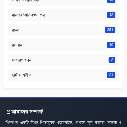
মানপত্র/অভিনন্দন পত্র
12
রচনা
351
রসায়ন
10
সাধারণ জ্ঞান
2
হাদীস শরীফ
24
আমাদের সম্পর্কে
শিক্ষাগার একটি বিশ্বস্ত শিক্ষামূলক ওয়েবসাইট, যেখানে স্কুল, কলেজ, মাদ্রাসা ও