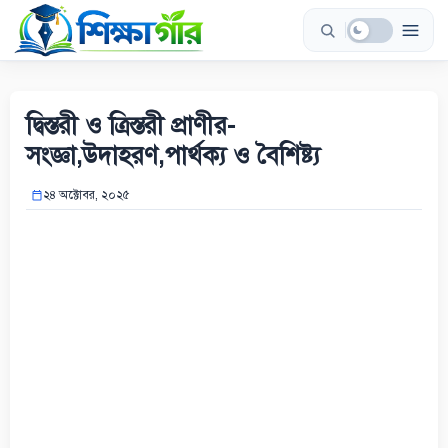
Skip
to
content
দ্বিস্তরী ও ত্রিস্তরী প্রাণীর-
সংজ্ঞা,উদাহরণ,পার্থক্য ও বৈশিষ্ট্য
২৪ অক্টোবর, ২০২৫