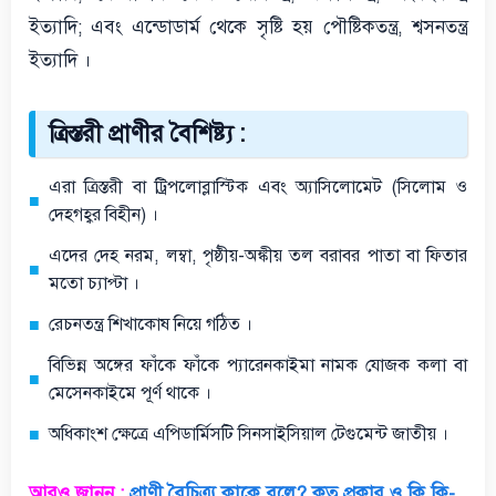
ইত্যাদি; এবং এন্ডোডার্ম থেকে সৃষ্টি হয় পৌষ্টিকতন্ত্র, শ্বসনতন্ত্র
ইত্যাদি ।
ত্রিস্তরী প্রাণীর বৈশিষ্ট্য :
এরা ত্রিস্তরী বা ট্রিপলোব্লাস্টিক এবং অ্যাসিলোমেট (সিলোম ও
দেহগহ্বর বিহীন) ।
এদের দেহ নরম, লম্বা, পৃষ্ঠীয়-অঙ্কীয় তল বরাবর পাতা বা ফিতার
মতো চ্যাপ্টা ।
রেচনতন্ত্র শিখাকোষ নিয়ে গঠিত ।
বিভিন্ন অঙ্গের ফাঁকে ফাঁকে প্যারেনকাইমা নামক যোজক কলা বা
মেসেনকাইমে পূর্ণ থাকে ।
অধিকাংশ ক্ষেত্রে এপিডার্মিসটি সিনসাইসিয়াল টেগুমেন্ট জাতীয় ।
আরও জানুন :
প্রাণী বৈচিত্র্য কাকে বলে? কত প্রকার ও কি কি-