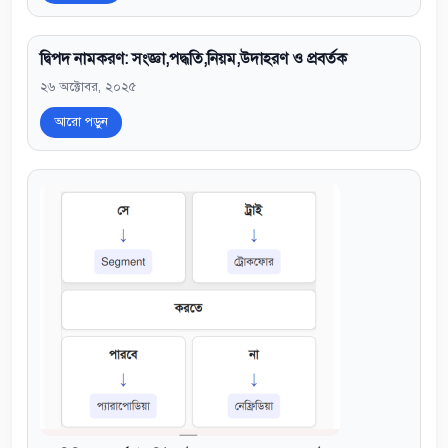
দ্বিপদ নামকরণ: সংজ্ঞা,পদ্ধতি,নিয়ম,উদাহরণ ও প্রবর্তক
২৬ অক্টোবর, ২০২৫
আরো পড়ুন