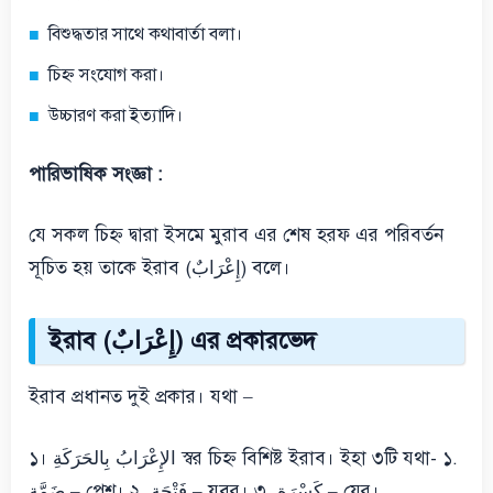
বিশুদ্ধতার সাথে কথাবার্তা বলা।
চিহ্ন সংযোগ করা।
উচ্চারণ করা ইত্যাদি।
পারিভাষিক সংজ্ঞা :
যে সকল চিহ্ন দ্বারা ইসমে মুরাব এর শেষ হরফ এর পরিবর্তন
সূচিত হয় তাকে ইরাব (إِعْرَابٌ) বলে।
ইরাব (إِعْرَابٌ) এর প্রকারভেদ
ইরাব প্রধানত দুই প্রকার। যথা –
১। الإِعْرَابُ بِالحَرَكَةِ স্বর চিহ্ন বিশিষ্ট ইরাব। ইহা ৩টি যথা- ১.
ضَمَّة – পেশ। ২. فَتْحَة – যবর। ৩. كَسْرَة – যের।