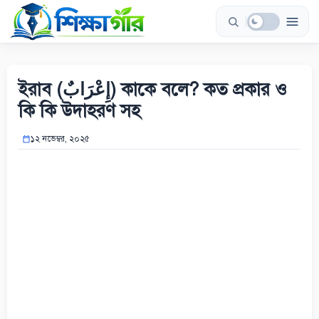
Skip
to
content
ইরাব (إِعْرَابٌ) কাকে বলে? কত প্রকার ও
কি কি উদাহরণ সহ
১২ নভেম্বর, ২০২৫