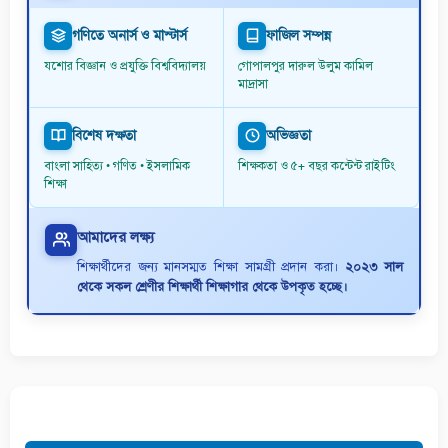
গণিতে অনার্স ও মাস্টার্স
ফাজিল সম্পন্ন
যশোর বিজ্ঞান ও প্রযুক্তি বিশ্ববিদ্যালয়
গোপালপুর দারুল উলুম কামিল
মাদ্রাসা
বিশেষ দক্ষতা
অভিজ্ঞতা
বাংলা সাহিত্য • গণিত • ইসলামিক
শিক্ষকতা ও ৫+ বছর কন্টেন্ট রাইটিং
শিক্ষা
আমাদের লক্ষ্য
শিক্ষার্থীদের জন্য মানসম্মত শিক্ষা সামগ্রী প্রদান করা।
২০২৩ সাল
থেকে সকল শ্রেণীর শিক্ষার্থী শিক্ষাগার থেকে উপকৃত হচ্ছে।