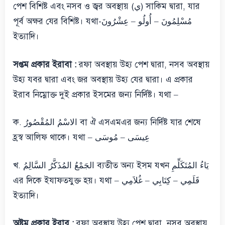
পেশ বিশিষ্ট এবং নসব ও জ্বর অবস্থায় (ي) সাকিম দ্বারা, যার
পূর্ব অক্ষর যের বিশিষ্ট। যথা-مُسْلِمُونَ – أُولُو – عِشْرُونَ
ইত্যাদি।
সপ্তম প্রকার ইরাবা :
রফা অবস্থায় উহ্য পেশ দ্বারা, নসব অবস্থায়
উহ্য যবর দ্বারা এবং জর অবস্থায় উহ্য যের দ্বারা। এ প্রকার
ইরাব নিম্নোক্ত দুই প্রকার ইসমের জন্য নির্দিষ্ট। যথা –
ক. الاسْمُ المُقْصُورُ বা ঐ এসএমএর জন্য নির্দিষ্ট যার শেষে
হ্রস্ব আলিফ থাকে। যথা – عِيسَى – مُوسَى
খ. الجَمْعُ المُذَكَّرُ السَّالِمُ ব্যতীত অন্য ইসম যখন يَاءُ المُتَكَلِّمِ
এর দিকে ইযাফতযুক্ত হয়। যথা – قَلَمِي – كِتَابِي – غُلاَمِي
ইত্যাদি।
অষ্টম প্রকার ইরাব :
রফা অবস্থায় উহ্য পেশ দ্বারা, নসব অবস্থায়