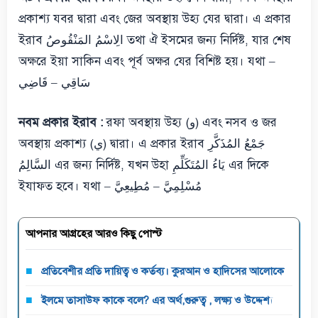
প্রকাশ্য যবর দ্বারা এবং জের অবস্থায় উহ্য যের দ্বারা। এ প্রকার
ইরাব الِاسْمُ المَنْقُوصُ তথা ঐ ইসমের জন্য নির্দিষ্ট, যার শেষ
অক্ষরে ইয়া সাকিন এবং পূর্ব অক্ষর যের বিশিষ্ট হয়। যথা –
سَاقِي – قَاضِي
নবম প্রকার ইরাব :
রফা অবস্থায় উহ্য (و) এবং নসব ও জর
অবস্থায় প্রকাশ্য (ي) দ্বারা। এ প্রকার ইরাব جَمْعُ المُذَكَّرِ
السَّالِمُ এর জন্য নির্দিষ্ট, যখন উহা يَاءُ المُتَكَلِّمِ এর দিকে
ইযাফত হবে। যথা – مُسْلِمِيَّ – مُطِيعِيَّ
আপনার আগ্রহের আরও কিছু পোস্ট
প্রতিবেশীর প্রতি দায়িত্ব ও কর্তব্য। কুরআন ও হাদিসের আলোকে
ইলমে তাসাউফ কাকে বলে? এর অর্থ,গুরুত্ব , লক্ষ্য ও উদ্দেশ্য