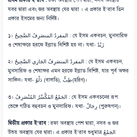
প্রথম প্রকার ই’রাব :
রফা অবস্থায় পেশ দ্বারা, নসব অবস্থায়
যবর দ্বারা এবং জর অবস্থায় যের দ্বারা । এ প্রকার ই’রাব তিন
প্রকার ইসমের জন্য নির্দিষ্ট।
১। المفردُ المنصَرِفُ الصَّحِيحُ : যে ইসম একবচন, মুনসারিফ
ও শেষাক্ষরে হরফে ইল্লাত বিশিষ্ট হয় না। যথা- زَيْدٌ
২। المفردُ المنصَرِفُ الجَارِي الصَّحِيحُ : যে ইসম একবচন,
মুনসারিফ ও শেষাক্ষর এমন হরফে ইল্লাত বিশিষ্ট, যার পূর্ব অক্ষর
সাকিন। যথা- دَلْوٌ (বালতি), طِبٌّ(হরিণ)।
৩। الجَمْعُ المُكَّسَّرُ المُنْصَرِفُ : যে ইসম একবচনের রূপ
ভেঙ্গে গঠিত বহুবচন ও মুনসারিফ। যথা- رِجَالٌ (পুরুষগন)।
দ্বিতীয় প্রকার ই’রাব :
রফা অবস্থায় পেশ দ্বারা, নসব ও জর
উভয় অবস্থায় যের দ্বারা। এ প্রকার ই’রাব শুধুমাত্র الجَمْعُ