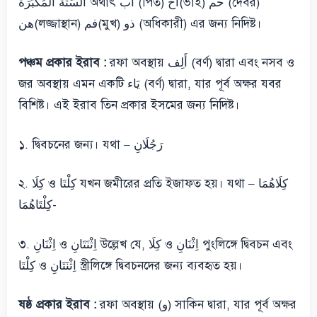
السِّتَّةُ المُكَبَّرَةُ অর্থাৎ اب (পিত) اخ(ভাই) حم (দেবর)
هن(লজ্জাস্থান) فم(মুখ) ذو (অধিকারী) এর জন্য নিদিষ্ট।
পঞ্চম প্রকার ইরাব :
রফা অবস্থায় أَلِف (বর্ণ) দ্বারা এবং নসব ও
জর অবস্থায় এমন একটি يَاء (বর্ণ) দ্বারা, যার পূর্ব অক্ষর যবর
বিশিষ্ট। এই ইরাব তিন প্রকার ইসমের জন্য নিদিষ্ট।
১. দ্বিবচনের জন্য। যথা – رَجُلَانِ
২. كِلَا ও كِلْتَا যখন জমীরের প্রতি ইজাফত হয়। যথা – كِلَاهُمَا
-كِلْتَاهُمَا
৩. اِثْنَانِ ও اِثْنَتَانِ উল্লেখ যে, كِلَا ও اِثْنَانِ পুংলিঙ্গে দ্বিবচন এবং
كِلْتَا ও اِثْنَتَانِ স্ত্রীলিঙ্গে দ্বিবচনদের জন্য ব্যবহৃত হয়।
ষষ্ঠ প্রকার ইরাব :
রফা অবস্থায় (و) সাকিন দ্বারা, যার পূর্ব অক্ষর