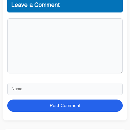
Leave a Comment
Comment
Name
Website