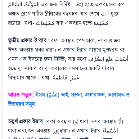
المُؤَنَّثُ السَّالِمُ এর জন্য নির্দিষ্ট । উহা হচ্ছে একবচনের রূপ
অক্ষত রেখে গঠিত স্ত্রীলিঙ্গের বহুবচন, যার শেষে أ ت যুক্ত
হয়েছে। যথা- مُسْلِمَاتٌ যার একবচন হচ্ছে مُسْلِمَةٌ .
তৃতীয় প্রকার ই’রাব :
রফা অবস্থায় পেশ দ্বারা, নসব ও জর
উভয় অবস্থায় যবর দ্বারা। এ প্রকার ইরাব গায়রে মুনছরফ বা
এমন এক ইসমের জন্য নির্দিষ্ট, যার মধ্যে أَسْبَابُ مَنْعِ الصَّرْفِ
হতে দু’ সাবাব বা দু’সাবাবের সমমানের একটি সাবাব
বিদ্যমান থাকে । যথা- عُمَرُ- فَاطِمَةُ
আরও পড়ুন :
ইসম (اِسْمٌ) অর্থ, সংজ্ঞা, প্রকারভেদ, আলামত ও
উদাহরণ সমূহ
চতুর্থ প্রকার ইরাব
: রফা অবস্থায় (و) দ্বারা, নসব অবস্থায় (أ)
দ্বারা এবং জর অবস্থায় (ي)দ্বারা। এ প্রকার ইরাব الأَسْمَاءُ