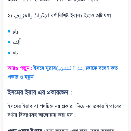
২। الإِعْرَابُ بِالحُرُوفِ বর্ণ বিশিষ্ট ইরাব। ইহাও ৩টি যথা –
وَاو
أَلِف
يَاء
আরও পড়ুন :
ইসমে মুরাব(اِسْمُ ٱلْمُعْرَب)কাকে বলে? কত
প্রকার ও হকুম
ইসমের ইরাব এর প্রকারভেদ :
ইসমের ইরাব বা পদচিহ্ন নয় প্রকার। নিম্নে নয় প্রকার ই’রাবের
বর্ণনা বিবরণসহ আলোচনা করা হল :