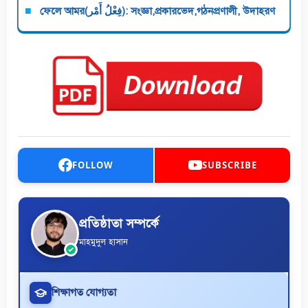
ফেলে আমর(فِعْلُ أَمْر): সংজ্ঞা,প্রকারভেদ,গঠনপ্রণালী, উদাহরণ
FOLLOW
SUBSCRIBE
প্রতিষ্ঠাতা সম্পর্কে
মাহমুদুল হাসান
শিক্ষাগত যোগ্যতা