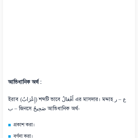
আভিধানিক অর্থ :
ইরাব (إِعْرَابٌ) শব্দটি ভাবে أَفْعَالٌ এর মাসদার। মদ্দাহ ع – ر
– ب জিনসে صَحِيحٌ আভিধানিক অর্থ-
প্রকাশ করা।
বর্ণনা করা।