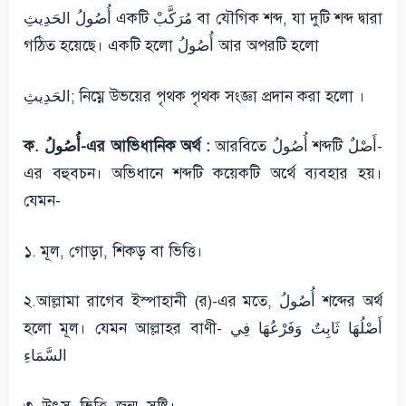
أُصُولُ الحَدِيثِ একটি مُرَكَّبْ বা যৌগিক শব্দ, যা দুটি শব্দ দ্বারা
গঠিত হয়েছে। একটি হলো أُصُولُ আর অপরটি হলো
الحَدِيثِ; নিম্নে উভয়ের পৃথক পৃথক সংজ্ঞা প্রদান করা হলো ।
আরবিতে أُصُولُ শব্দটি أَصْلٌ-
ক. أُصُولُ-এর আভিধানিক অর্থ :
এর বহুবচন। অভিধানে শব্দটি কয়েকটি অর্থে ব্যবহার হয়।
যেমন-
১. মূল, গোড়া, শিকড় বা ভিত্তি।
২.আল্লামা রাগেব ইস্পাহানী (র)-এর মতে, أُصُولُ শব্দের অর্থ
হলো মূল। যেমন আল্লাহর বাণী- أَصْلُهَا ثَابِتٌ وَفَرْعُهَا فِي
السَّمَاءِ