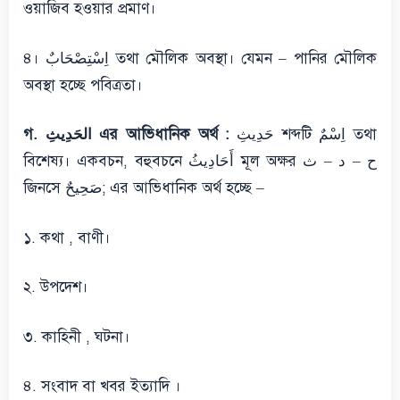
ওয়াজিব হওয়ার প্রমাণ।
৪। اِسْتِصْحَابٌ তথা মৌলিক অবস্থা। যেমন – পানির মৌলিক
অবস্থা হচ্ছে পবিত্রতা।
حَدِيثِ শব্দটি اِسْمٌ তথা
গ. الحَدِيثِ এর আভিধানিক অর্থ :
বিশেষ্য। একবচন, বহুবচনে أَحَادِيثُ মূল অক্ষর ح – د – ث
জিনসে صَحِيحٌ; এর আভিধানিক অর্থ হচ্ছে –
১. কথা , বাণী।
২. উপদেশ।
৩. কাহিনী , ঘটনা।
৪. সংবাদ বা খবর ইত্যাদি ।