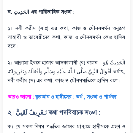
ঘ. الحَدِيثِ এর পারিভাষিক সংজ্ঞা :
১। নবী করীম (সাঃ) এর কথা, কাজ ও মৌনসমর্থন অনুরূপ
সাহাবী ও তাবেয়ীদের কথা, কাজ ও মৌনসমর্থন কেও হাদিস
বলে।
২। আল্লামা ইবনে হাজার আসকালানী (র) বলেন – الْحَدِيثُ هُوَ
أَقْوَالُ النَّبِيِّ صَلَّى اللَّهُ عَلَيْهِ وَسَلَّمَ وَأَفْعَالُهُ وَتَقْرِيرَاتُهُ অর্থাৎ,
নবী করীম (স) এর কথা, কাজ ও মৌনসম্মতিকে হাদিস বলে।
আরও জানো :
কুরআন ও হাদীসের : অর্থ , সংজ্ঞা ও পার্থক্য
২। تَـعْرِيفٌ لَقَبِيٌّ তথা পদবিবাচক সংজ্ঞা :
ক। যে সকল নিয়ম পদ্ধতির জ্ঞানের মাধ্যমে হাদীসকে গ্রহণ ও