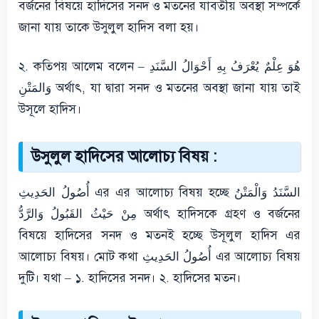
বর্জনের বিষয়ে হাদিসের সনদ ও মতনের যাবতীয় অবস্থা সম্পর্কে
জানা যায় তাকে উসুলুল হাদিস বলা হয়।
২. কতিপয় আলেম বলেন – هُوَ عِلْمٌ يُعْرَفُ بِهِ أَحْوَالُ السَّنَدِ
وَالمَتْنِ অর্থাৎ, যা দ্বারা সনদ ও মতনের অবস্থা জানা যায় তাই
উসূলে হাদিস।
উসুলুল হাদিসের আলোচ্য বিষয় :
أُصُولُ الحَدِيثِ এর এর আলোচ্য বিষয় হচ্ছে السَّنَدُ وَالْمَتْنُ
مِنْ حَيْثُ القَبُولُ وَالرَّدُّ অর্থাৎ হাদিসকে গ্রহণ ও বর্জনের
বিষয়ে হাদিসের সনদ ও মতনই হচ্ছে উসূলুল হাদিস এর
আলোচ্য বিষয়। মোট কথা أُصُولُ الحَدِيثِ এর আলোচ্য বিষয়
দুটি। যথা – ১. হাদিসের সনদ। ২. হাদিসের মতন।