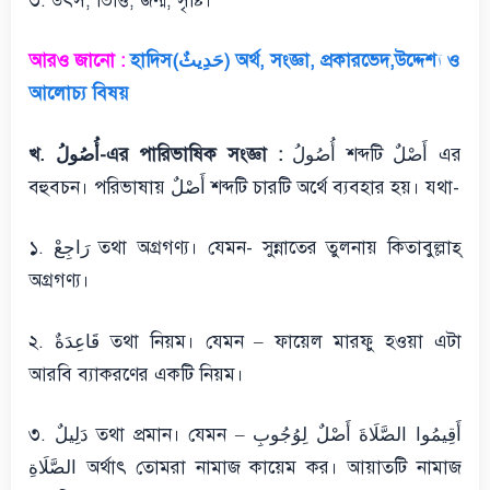
৩. উৎস, ভিত্তি, জন্ম, সৃষ্টি।
আরও জানো :
হাদিস(حَدِيثٌ) অর্থ, সংজ্ঞা, প্রকারভেদ,উদ্দেশ্য ও
আলোচ্য বিষয়
أُصُولُ শব্দটি أَصْلٌ এর
খ. أُصُولُ-এর পারিভাষিক সংজ্ঞা :
বহুবচন। পরিভাষায় أَصْلٌ শব্দটি চারটি অর্থে ব্যবহার হয়। যথা-
১. رَاجِعْ তথা অগ্রগণ্য। যেমন- সুন্নাতের তুলনায় কিতাবুল্লাহ্
অগ্রগণ্য।
২. قَاعِدَةٌ তথা নিয়ম। যেমন – ফায়েল মারফু হওয়া এটা
আরবি ব্যাকরণের একটি নিয়ম।
৩. دَلِيلٌ তথা প্রমান। যেমন – أَقِيمُوا الصَّلَاةَ أَصْلٌ لِوُجُوبِ
الصَّلَاةِ অর্থাৎ তোমরা নামাজ কায়েম কর। আয়াতটি নামাজ