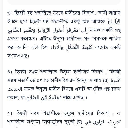
৩। হিজরী ষষ্ঠ শতাব্দীতে উসুলে হাদীসের বিকাশ : কাযী আয়ায
ইবনে মুসা হিজরী ষষ্ঠ শতাব্দীতে একটু ভিন্ন আঙ্গিকে الإِلْمَاعُ
إِلَى مَعْرِفَةِ أُصُولِ الرِّوَايَةِ وَتَقْيِيدِ السَّامِعِ নামক একটি গ্রন্থ
প্রণয়ন করেছেন। এটিতে উসূলে হাদীসের সব বিষয়কে শামিল
করা হয়নি। এটা ছিল كَيْفِيَّةُ التَّحَمُّلِ وَالأَدَاءِ সংক্রান্ত একটি
সংক্ষিপ্ত গ্রন্থ।
৪। হিজরী সপ্তম শতাব্দীতে উসূলে হাদীসের বিকাশ : হিজরী
সপ্তম শতাব্দীতে প্রখ্যাত হাদীসবিশারদ ইবনুস সালাহ (র) عُلُومُ
الحَدِيثِ নামক উসূলে হাদীস বিষয়ে একটি আধুনিক গ্রন্থ রচনা
করেন, যা مُقَدِّمَةُ ابْنِ الصَّلاحِ নামে প্রসিদ্ধ ।
৫। হিজরী নবম শতাব্দীতে উসুলে হাদীসের বিকাশ : এ
শতাব্দীতে আল্লামা জালালুদ্দিন সুয়ূতী (র) تَدْرِيبُ الرَّاوِي فِي