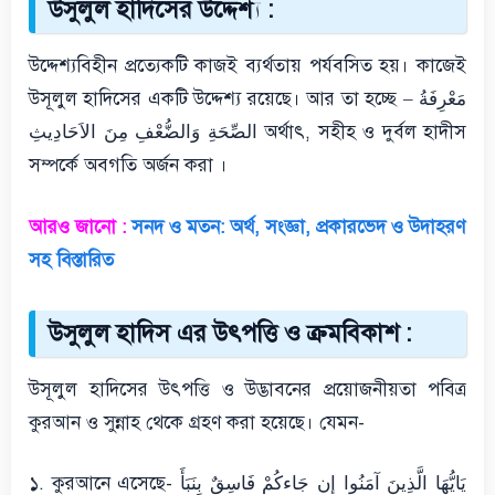
উসুলুল হাদিসের উদ্দেশ্য :
উদ্দেশ্যবিহীন প্রত্যেকটি কাজই ব্যর্থতায় পর্যবসিত হয়। কাজেই
উসূলুল হাদিসের একটি উদ্দেশ্য রয়েছে। আর তা হচ্ছে – مَعْرِفَةُ
الصِّحَةِ وَالضُّعْفِ مِنَ الاَحَادِيثِ অর্থাৎ, সহীহ ও দুর্বল হাদীস
সম্পর্কে অবগতি অর্জন করা ।
আরও জানো :
সনদ ও মতন: অর্থ, সংজ্ঞা, প্রকারভেদ ও উদাহরণ
সহ বিস্তারিত
উসুলুল হাদিস এর উৎপত্তি ও ক্রমবিকাশ :
উসূলুল হাদিসের উৎপত্তি ও উদ্ভাবনের প্রয়োজনীয়তা পবিত্র
কুরআন ও সুন্নাহ থেকে গ্রহণ করা হয়েছে। যেমন-
১. কুরআনে এসেছে- يَايُّهَا الَّذِينَ آمَنُوا إِن جَاءكُمْ فَاسِقٌ بِنَبَأَ