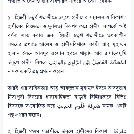
প্রখ্যাত আলেম ও হাদীসবিশারদ এগিয়ে আসেন। যেমন-
১। হিজরী চতুর্থ শতাব্দীতে উসুলে হাদীসের সংকলন ও বিকাশ :
হাদীসের বিশুদ্ধতা ও দুর্বলতা নিরূপণ করে হাদীস সম্পর্কে স্পষ্ট
বর্ণনা লাভ করার জন্য হিজরী চতুর্থ শতাব্দীতে তৎকালীন
সময়ের প্রখ্যাত আলেম ও হাদীসবিশারদ কাযী আবু মুহাম্মদ
হাসান ইবনে আবদুর রহমান ইবনে খাল্লাদ আর রামাহুরমুখি
উসূলে হাদীস বিষয়ে المُحَدِّثُ الفَاصِلُ بَيْنَ الرَّاوِي وَالوَاعِي
নামক একটি গ্রন্থ প্রণয়ন করেন।
তারই ধারাবাহিকতায় আৰু আবদুল্লাহ মুহাম্মদ ইবনে আবদুল্লাহ
নিসাপুরী বিষয়ের ধারাবাহিকতা ছাড়াই বিচ্ছিন্নভাবে বিভিন্ন
বিষয়কে সংযোজিত করে مَعْرِفَةُ عُلُومِ الحَدِيثِ নামক একটি
গ্রন্থ প্রণয়ন করেন।
২. হিজরী পঞ্চম শতাব্দীতে উসূলে হাদীসের বিকাশ : مَعْرِفَةُ