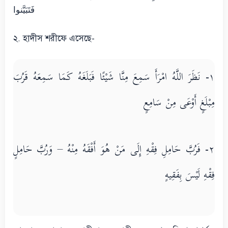
فَتَبَيَّنوا
২. হাদীস শরীফে এসেছে-
١- نَظَرَ اللَّهُ امْرَأَ سَمِعَ مِنَّا شَيْئًا فَبَلَغَهُ كَمَا سَمِعَهُ قَرُبَ
مِبْلَغٍ أَوْعَى مِنْ سَامِعٍ
٢- فَرُبَّ حَامِلِ فِقْهِ إِلَى مَنْ هُوَ أَفْقَهُ مِنْهُ – وَرُبَّ حَامِلٍ
فِقْهِ لَيْسَ بِفَقِيهٍ