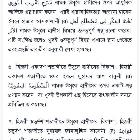
شَرْحِ تَقْرِيبِ النَّوَوِي নামক উসূলে হাদীসের ওপর আধুনিক
আঙ্গিকে গ্রন্থ রচনা করেন। এরই ধারাবাহিকতায় আল্লামা হাফেয
ইবনে হাজার আসকালানী (র) نُخْبَةُ الفِكْرِ فِي مُصْطَلَحِ أَهْلِ
الأَثَرِ নামক উসূলে হাদীস বিষয়ে গুরুত্বপূর্ণ গ্রন্থ রচনা করেন।
এটি সংক্ষিপ্ত হলেও খুবই গুরুত্বপূর্ণ বিষয় এখানে স্থান পেয়েছে
এবং গ্রন্থটি তারতীব অনুযায়ী লেখা হয়েছে।
৬। হিজরী একাদশ শতাব্দীতে উসুলে হাদীসের বিকাশ : হিজরী
একাদশ শতাব্দীতে ওমর ইবনে মুহাম্মদ আল বাকুনী (র)
الْمَنْظُومَةُ البِيقُونِيَّةُ নামক উসূলে হাদীসের ওপর একটি গ্রন্থ
প্রণয়ন করেন। যা খুবই উপকারী গ্রন্থ হিসেবে তৎকালীন সময়ে
প্রসিদ্ধিলাভ করেছে।
৭. হিজরী চতুর্দশ শতাব্দীতে উসূলে হাদীসের বিকাশ : হিজরী
চতুর্দশ শতাব্দীতে মুহাম্মদ জামালুদ্দিন কাসেমী (র) قَوَاعِدُ