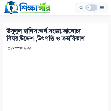
Skip
to
content
উসুলুল হাদিস:অর্থ,সংজ্ঞা,আলোচ্য
বিষয়,উদ্দেশ্য,উৎপত্তি ও ক্রমবিকাশ
১৭ নভেম্বর, ২০২৫