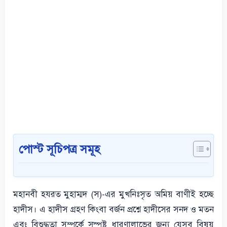
পোস্ট সূচিপত্র সমূহ
মহানবী হযরত মুহাম্মদ (স)-এর মুখনিঃসৃত অমিয় বাণীই হচ্ছে
হাদীস। এ হাদীস গ্রহণ কিংবা বর্জন প্রশ্নে হাদীসের সনদ ও মতন
এবং বিশুদ্ধতা সম্পর্কে সুস্পষ্ট ধারণালাভের জন্য যেসব বিষয়