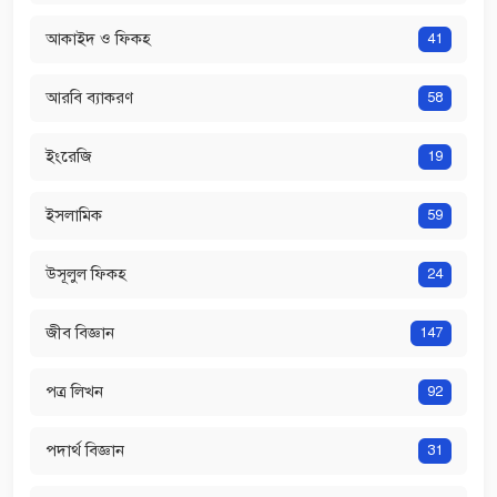
আকাইদ ও ফিকহ
41
আরবি ব্যাকরণ
58
ইংরেজি
19
ইসলামিক
59
উসূলুল ফিকহ
24
জীব বিজ্ঞান
147
পত্র লিখন
92
পদার্থ বিজ্ঞান
31