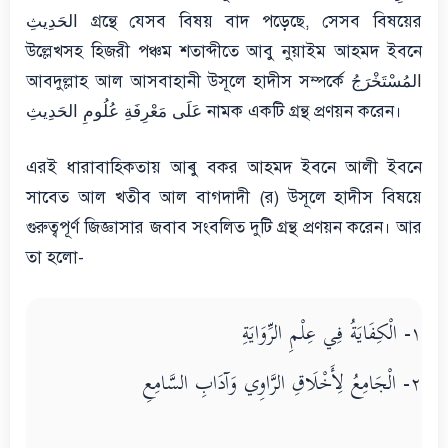
الحَدِيثِ গ্রন্থে যেসব বিষয় বাদ পড়েছে, সেসব বিষয়ের
উল্লেখসহ হিজরী পঞ্চম শতাব্দীতে আবু নুয়াইম আহমদ ইবনে
আবদুল্লাহ আল আসবাহানী উসূলে হাদীস সম্পর্কে المُسْتَخْرَجُ
عَلَى مَعْرِفَةِ عُلُومِ الحَدِيثِ নামক একটি গ্রন্থ প্রণয়ন করেন।
এরই ধারাবাহিকতায় আৰু বকর আহমদ ইবনে আলী ইবনে
সাবেত আল খতীব আল বাগদাদী (র) উসূলে হাদীস বিষয়ে
গুরুত্বপূর্ণ জিজ্ঞাসার জবাব সংবলিত দুটি গ্রন্থ প্রণয়ন করেন। আর
তা হলো-
١- الْكِفَايَةُ فِي عِلْمِ الرِّوَايَةِ
٢- الْجَامِعُ لِأَخْلَاقِ الرَّاوِي وَآدَابِ السَّامِعِ