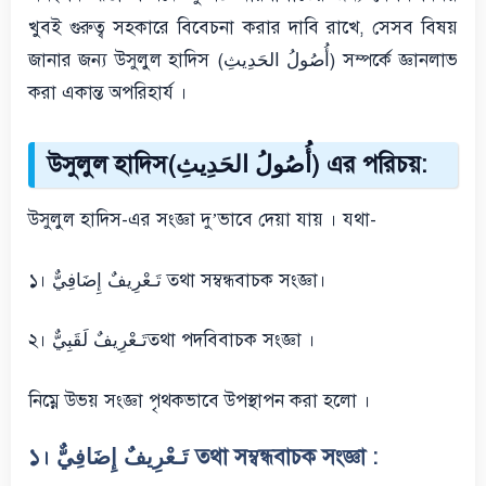
খুবই গুরুত্ব সহকারে বিবেচনা করার দাবি রাখে, সেসব বিষয়
জানার জন্য উসুলুল হাদিস (أُصُولُ الحَدِيثِ) সম্পর্কে জ্ঞানলাভ
করা একান্ত অপরিহার্য ।
উসুলুল হাদিস(أُصُولُ الحَدِيثِ) এর পরিচয়:
উসুলুল হাদিস-এর সংজ্ঞা দু’ভাবে দেয়া যায় । যথা-
১। تَـعْرِيفٌ إِضَافِيٌّ তথা সম্বন্ধবাচক সংজ্ঞা।
২। تَـعْرِيفٌ لَقَبِيٌّতথা পদবিবাচক সংজ্ঞা ।
নিম্নে উভয় সংজ্ঞা পৃথকভাবে উপস্থাপন করা হলো ।
১। تَـعْرِيفٌ إِضَافِيٌّ তথা সম্বন্ধবাচক সংজ্ঞা :