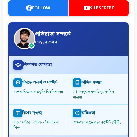
FOLLOW
SUBSCRIBE
প্রতিষ্ঠাতা সম্পর্কে
মাহমুদুল হাসান
শিক্ষাগত যোগ্যতা
গণিতে অনার্স ও মাস্টার্স
ফাজিল সম্পন্ন
যশোর বিজ্ঞান ও প্রযুক্তি বিশ্ববিদ্যালয়
গোপালপুর দারুল উলুম কামিল
মাদ্রাসা
বিশেষ দক্ষতা
অভিজ্ঞতা
বাংলা সাহিত্য • গণিত • ইসলামিক
শিক্ষকতা ও ৫+ বছর কন্টেন্ট রাইটিং
শিক্ষা