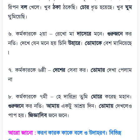
রিপন
বল
খেলে। খুব
ঠকা
ঠকেছি।
চোর
ধৃত হয়েছে। খুব
ঘুম
ঘুমিয়েছি।
৬. কর্মকারকে ২য়া – রেখো মা
দাসেরে
মনে।
গুরুজনে
কর
নতি। দেখে যেন মনে হয় চিনি
উহারে
।
তোমাকে
বেশ মানিয়েছে
৷
৭. কর্মকারকে ৬ষ্ঠী –
দেশের
সেবা কর।
তোমার
দেখা পেলাম
না
৮. কর্মকারকে ৭মী – হে দারিদ্র্য তুমি
মোরে
করেছ মহান।
গুরুজনে
কর নতি।
আমায়
একটু আশ্রয় দিন।
তোমায়
দেখলেও
পাপ হয়।
জিজ্ঞাসিব
জনে জনে।
আরো জানো :
করণ কারক কাকে বলে ও উদাহরণ। বিভিন্ন