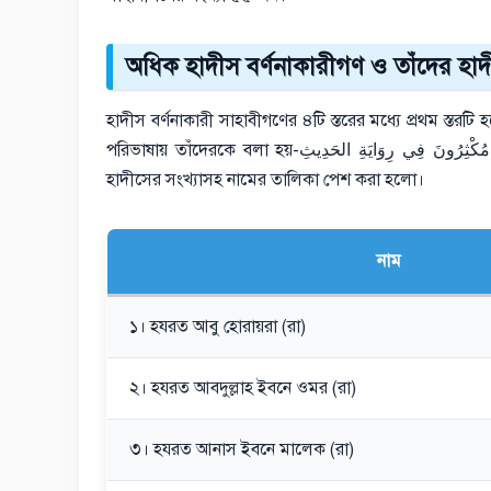
অধিক হাদীস বর্ণনাকারীগণ ও তাঁদের হাদী
হাদীস বর্ণনাকারী সাহাবীগণের ৪টি স্তরের মধ্যে প্রথম স্তরটি হচ্ছে, অধিক সং
পরিভাষায় তাঁদেরকে বলা হয়-مُكْثِرُونَ فِي رِوَايَةِ الحَدِيثِ এ স্তরের বর্ণনাকারীগণের সংখ্যা সর্বমোট সাতজন। নিম্নে তাঁদের বর্ণিত
হাদীসের সংখ্যাসহ নামের তালিকা পেশ করা হলো।
নাম
১। হযরত আবু হোরায়রা (রা)
২। হযরত আবদুল্লাহ ইবনে ওমর (রা)
৩। হযরত আনাস ইবনে মালেক (রা)