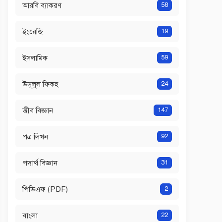
আরবি ব্যাকরণ
58
ইংরেজি
19
ইসলামিক
59
উসূলুল ফিকহ
24
জীব বিজ্ঞান
147
পত্র লিখন
92
পদার্থ বিজ্ঞান
31
পিডিএফ (PDF)
2
বাংলা
22