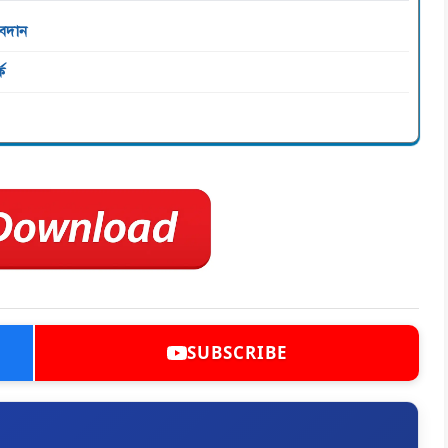
অবদান
ক
SUBSCRIBE