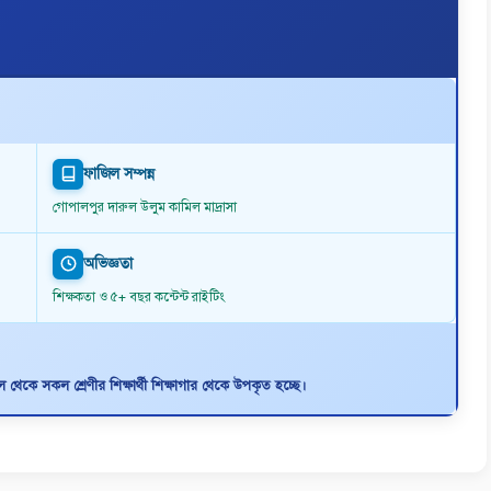
ফাজিল সম্পন্ন
গোপালপুর দারুল উলুম কামিল মাদ্রাসা
অভিজ্ঞতা
শিক্ষকতা ও ৫+ বছর কন্টেন্ট রাইটিং
থেকে সকল শ্রেণীর শিক্ষার্থী শিক্ষাগার থেকে উপকৃত হচ্ছে।