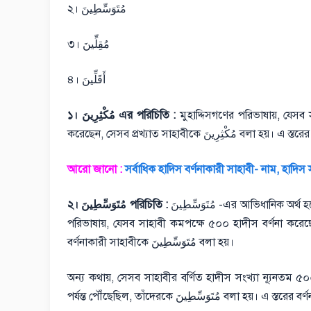
২। مُتَوَسِّطِينَ
৩। مُقِلِّينَ
৪। أَقَلِّينَ
১। مُكْثِرِينَ এর পরিচিতি :
মুহাদ্দিসগণের পরিভাষায়, যেস
করেছেন, সেসব প্রখ্যাত সাহাবীকে َ
আরো জানো :
সর্বাধিক হাদিস বর্ণনাকারী সাহাবী- নাম, হাদিস
مُتَوَسِّطِينَ -এর আভিধানিক অর্থ হচ্ছে- মধ্যমপন্থা অবলম্বনকারী, মধ্যম বা মাঝামাঝি আর হাদীসবিশারদগণের
২। مُتَوَسِّطِينَ পরিচিতি :
পরিভাষায়, যেসব সাহাবী কমপক্ষে ৫০০ হাদীস বর্ণনা করেছে
বর্ণনাকারী সাহাবীকে مُتَوَسِّطِينَ বলা হয়।
অন্য কথায়, সেসব সাহাবীর বর্ণিত হাদীস সংখ্যা ন্যূনতম ৫০০ অথচ এ সংখ্যা مُكْثِرِينَ বর্ণনাকারীগণ
পর্যন্ত পৌঁছেছিল, তাঁদেরকে تَوَسِّطِينَ