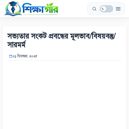
Skip
to
content
সভ্যতার সংকট প্রবন্ধের মূলভাব/বিষয়বস্তু/
সারমর্ম
০১ ডিসেম্বর, ২০২৫