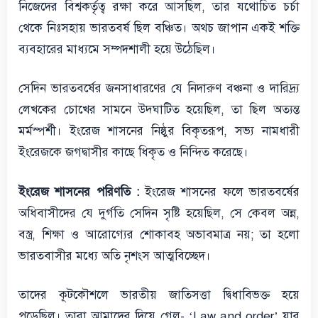
নিজেদের বিশ্বকর্তৃত্ব রক্ষা করে আসছিল, তার যথোচিত চর্চা
থেকে নিঃসহায় ভারতবর্ষ ছিল বঞ্চিত। অথচ জাপান একই শক্তি
ব্যবহারের মাধ্যমে সম্পদশালী হয়ে উঠেছিল।
সেদিন ভারতবর্ষের জনসাধারণের যে নিদারুণ বঞ্চনা ও দারিদ্র্য
লেখকের চোখের সামনে উদ্ঘাটিত হয়েছিল, তা ছিল অত্যন্ত
মর্মস্পর্শী। ইংরেজ শাসনের নিষ্ঠুর বিকৃতরূপ, সভ্য নামধারী
ইংরেজকে জগদ্বাসীর কাছে ধিকৃত ও নিন্দিত করেছে।
ইংরেজ শাসনের পরিণতি :
ইংরেজ শাসনের ফলে ভারতবর্ষের
অধিবাসীদের যে দুর্গতি সেদিন সৃষ্টি হয়েছিল, সে কেবল অন্ন,
বস্ত্র, শিক্ষা ও আরোগ্যের শোকাবহ অভাবমাত্র নয়; তা হলো
ভারতবাসীর মধ্যে অতি নৃশংস আত্মবিচ্ছেদ।
তাদের কূটকৌশলে ভারতীয় জাতিসত্তা দ্বিধাবিভক্ত হয়ে
পড়েছিল। তারা আমাদের দিয়ে গেল- ‘Law and order’ যার