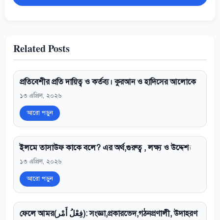
Related Posts
প্রতিবেশীর প্রতি দায়িত্ব ও কর্তব্য। কুরআন ও হাদিসের আলোকে
১৩ এপ্রিল, ২০২৬
আরো পড়ুন
ইলমে তাসাউফ কাকে বলে? এর অর্থ,গুরুত্ব , লক্ষ্য ও উদ্দেশ্য
১৩ এপ্রিল, ২০২৬
আরো পড়ুন
ফেলে আমর(فِعْلُ أَمْر): সংজ্ঞা,প্রকারভেদ,গঠনপ্রণালী, উদাহরণ