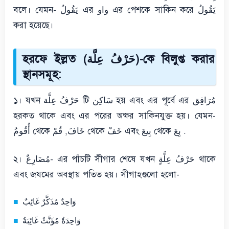
বলে। যেমন- يَقُولُ এর واو এর পেশকে সাকিন করে يَقُولُ
করা হয়েছে।
হরফে ইল্লত (حَرْفُ عِلَّة)-কে বিলুপ্ত করার
স্থানসমূহ:
১। যখন حَرْفُ عِلَّة টি سَاكِن হয় এবং এর পূর্বে এর مُرَافِق
হরকত থাকে এবং এর পরের অক্ষর সাকিনযুক্ত হয়। যেমন-
أُقُومُ থেকে خَافَ, قُمْ থেকে خَفْ এবং بِيعَ থেকে بِعَ .
২। مُضَارِعٌ- এর পাঁচটি সীগার শেষে যখন حَرْفُ عِلَّةٍ থাকে
এবং জযমের অবস্থায় পতিত হয়। সীগাহগুলো হলো-
وَاحِدٌ مُذَكَّرٌ غَائِبٌ
وَاحِدَةٌ مُؤَنَّثٌ غَائِبَةٌ