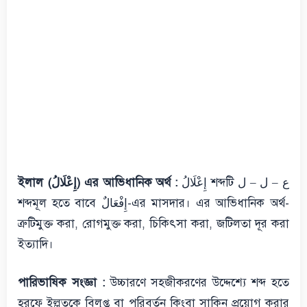
إِعْلَالُ শব্দটি ع – ل – ل
ইলাল (إِعْلَالُ) এর আভিধানিক অর্থ :
শব্দমূল হতে বাবে إِفْعَالٌ-এর মাসদার। এর আভিধানিক অর্থ-
ত্রুটিমুক্ত করা, রোগমুক্ত করা, চিকিৎসা করা, জটিলতা দূর করা
ইত্যাদি।
পারিভাষিক সংজ্ঞা :
উচ্চারণে সহজীকরণের উদ্দেশ্যে শব্দ হতে
হরফে ইল্লতকে বিলুপ্ত বা পরিবর্তন কিংবা সাকিন প্রয়োগ করার