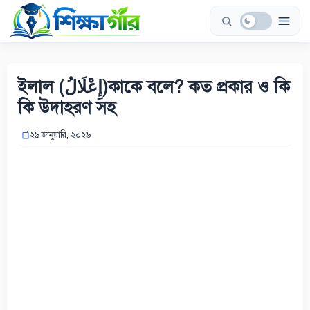
Skip
to
content
ইলাল (إِعْلَالُ)কাকে বলে? কত প্রকার ও কি
কি উদাহরণ সহ
২৯ জানুয়ারি, ২০২৬