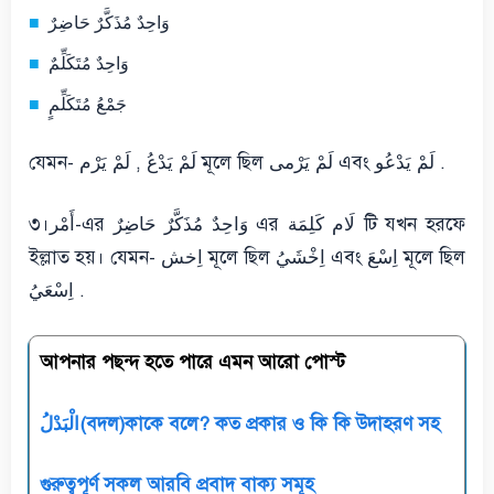
وَاحِدٌ مُذَكَّرٌ حَاضِرٌ
وَاحِدٌ مُتَكَلِّمٌ
جَمْعُ مُتَكَلِّمٍ
যেমন- لَمْ يَدْعُ , لَمْ يَرْم মূলে ছিল لَمْ يَرْمی এবং لَمْ يَدْعُو .
৩।أَمْر-এর وَاحِدٌ مُذَكَّرٌ حَاضِرٌ এর لَام كَلِمَة টি যখন হরফে
ইল্লাত হয়। যেমন- اِخش মূলে ছিল اِخْشَيُ এবং اِسْعَ মূলে ছিল
اِسْعَيُ .
আপনার পছন্দ হতে পারে এমন আরো পোস্ট
الْبَدْلُ(বদল)কাকে বলে? কত প্রকার ও কি কি উদাহরণ সহ
গুরুত্বপূর্ণ সকল আরবি প্রবাদ বাক্য সমূহ