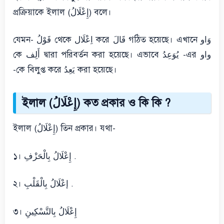
প্রক্রিয়াকে ইলাল (إِعْلَالُ) বলে।
যেমন- قَوْلُ থেকে اِعْلَال করে قَالَ গঠিত হয়েছে। এখানে وَاﻭ
কে أَلِف দ্বারা পরিবর্তন করা হয়েছে। এভাবে يُوَعِدُ -এর واو
-কে বিলুপ্ত করে يَعِدُ করা হয়েছে।
ইলাল (إِعْلَالُ) কত প্রকার ও কি কি ?
ইলাল (إِعْلَالُ) তিন প্রকার। যথা-
১। إِعْلَالُ بِالْحَزْفِ .
২। إعْلَالُ بِالْقَلْبِ .
৩। إِعْلَالُ بِالتَّسْكِينِ