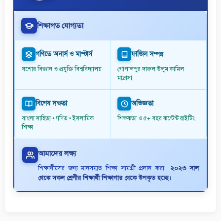
শিক্ষাগত যোগ্যতা
গণিতে অনার্স ও মাস্টার্স
ফাজিল সম্পন্ন
যশোর বিজ্ঞান ও প্রযুক্তি বিশ্ববিদ্যালয়
গোপালপুর দারুল উলুম কামিল
মাদ্রাসা
বিশেষ দক্ষতা
অভিজ্ঞতা
বাংলা সাহিত্য • গণিত • ইসলামিক
শিক্ষকতা ও ৫+ বছর কন্টেন্ট রাইটিং
শিক্ষা
আমাদের লক্ষ্য
শিক্ষার্থীদের জন্য মানসম্মত শিক্ষা সামগ্রী প্রদান করা।
২০২৩ সাল
থেকে সকল শ্রেণীর শিক্ষার্থী শিক্ষাগার থেকে উপকৃত হচ্ছে।