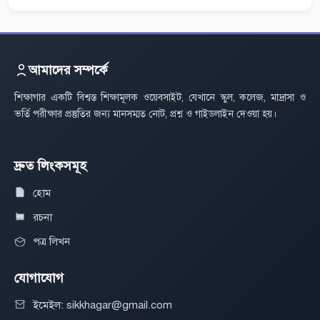
আমাদের সম্পর্কে
শিক্ষাগার একটি বিশ্বস্ত শিক্ষামূলক ওয়েবসাইট, যেখানে স্কুল, কলেজ, মাদ্রাসা ও
ভর্তি পরীক্ষার প্রস্তুতির জন্য মানসম্মত নোট, প্রশ্ন ও গাইডলাইন দেওয়া হয়।
দ্রুত লিংকসমূহ
হোম
রচনা
পত্র লিখন
যোগাযোগ
ইমেইল: sikkhagar@gmail.com