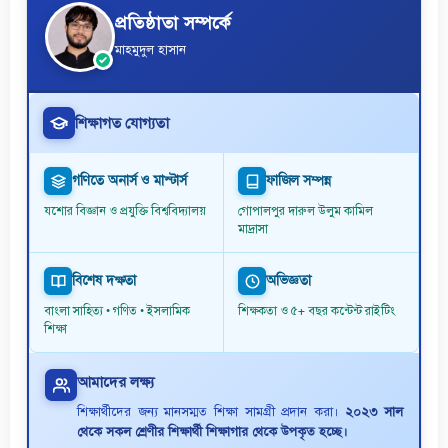
প্রতিষ্ঠাতা সম্পর্কে
মাহমুদুল হাসান
শিক্ষাগত যোগ্যতা
গণিতে অনার্স ও মাস্টার্স
ফাজিল সম্পন্ন
যশোর বিজ্ঞান ও প্রযুক্তি বিশ্ববিদ্যালয়
গোপালপুর দারুল উলুম কামিল
মাদ্রাসা
বিশেষ দক্ষতা
অভিজ্ঞতা
বাংলা সাহিত্য • গণিত • ইসলামিক
শিক্ষকতা ও ৫+ বছর কন্টেন্ট রাইটিং
শিক্ষা
আমাদের লক্ষ্য
শিক্ষার্থীদের জন্য মানসম্মত শিক্ষা সামগ্রী প্রদান করা।
২০২৩ সাল
থেকে সকল শ্রেণীর শিক্ষার্থী শিক্ষাগার থেকে উপকৃত হচ্ছে।