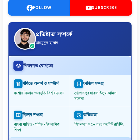
FOLLOW
SUBSCRIBE
প্রতিষ্ঠাতা সম্পর্কে
মাহমুদুল হাসান
শিক্ষাগত যোগ্যতা
গণিতে অনার্স ও মাস্টার্স
ফাজিল সম্পন্ন
যশোর বিজ্ঞান ও প্রযুক্তি বিশ্ববিদ্যালয়
গোপালপুর দারুল উলুম কামিল
মাদ্রাসা
বিশেষ দক্ষতা
অভিজ্ঞতা
বাংলা সাহিত্য • গণিত • ইসলামিক
শিক্ষকতা ও ৫+ বছর কন্টেন্ট রাইটিং
শিক্ষা