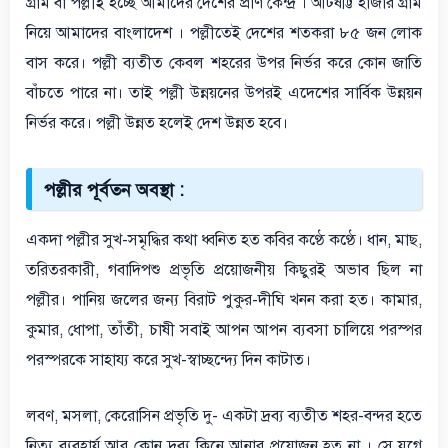
গ্রাম বা পল্লীই হচ্ছে আমাদের দেশের প্রাণ কেন্দ্র । আটষট্টি হাজার গ্রাম
নিয়ে আমাদের বাংলাদেশ । পল্লীতেই দেশের শতকরা ৮৫ জন লোক
বাস করে। পল্লী ব্যতীত কেবল শহরের উপর নির্ভর করে কোন জাতি
বাঁচতে পারে না। তাই পল্লী উন্নয়নের উপরই এদেশের সার্বিক উন্নয়ন
নির্ভর করে। পল্লী উন্নত হলেই দেশ উন্নত হবে।
পল্লীর পূর্বতন অবস্থা :
একদা পল্লীর সুখ-সমৃদ্ধির কথা ধ্বনিত হত কবির কণ্ঠে কণ্ঠে। ধান, মাছ,
তরিতরকারী, গবাদিপশু প্রভৃতি প্রয়োজনীয় কিছুরই অভাব ছিল না
পল্লীর। পানিয় জলের জন্য বিরাট পুকুর-দীঘি খনন করা হত। কামার,
কুমার, ধোপা, তাঁতী, চাষী সবাই আপন আপন ব্যবসা চালিয়ে পরস্পর
পরস্পরকে সাহায্য করে সুখ-স্বাচ্ছন্দ্যে দিন কাটাত।
লবণ, মসলা, কেরোসিন প্রভৃতি দু- একটা দ্রব্য ব্যতীত শহর-বন্দর হতে
নিত্য ব্যবহার্য আর কোন দ্রব্য কিনে আনার প্রয়োজন হত না । সে যুগে