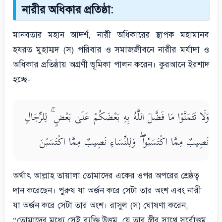
নারীর অধিকার প্রতিষ্ঠা:
মানবতার মহান আদর্শ, নারী অধিকারের স্থাপক মহামানব
হযরত মুহাম্মদ (স) পরিবার ও সমাজজীবনে নারীর মর্যাদা ও
অধিকার প্রতিষ্ঠায় অগ্রণী ভূমিকা পালন করেন। কুরআনে ইরশাদ
হচ্ছে-
وَلَا تَتَمَنَّوْا مَا فَضَّلَ اللَّهُ بِهِ بَعْضَكُمْ عَلَىٰ بَعْضٍ ۚ لِلرِّجَالِ
نَصِيبٌ مِمَّا اكْتَسَبُوا ۖ وَلِلنِّسَاءِ نَصِيبٌ مِمَّا اكْتَسَبْنَ
অর্থাৎ আল্লাহ তায়ালা তোমাদের একের ওপর অপরের শ্রেষ্ঠত্ব
দান করেছেন। পুরুষ যা অর্জন করে সেটা তার অংশ এবং নারী
যা অর্জন করে সেটা তার অংশ। রাসুল (স) ঘোষণা করেন,
“তোমাদের মধ্যে সেই ব্যক্তি উত্তম, যে তার স্ত্রীর সাথে সর্বোত্তম