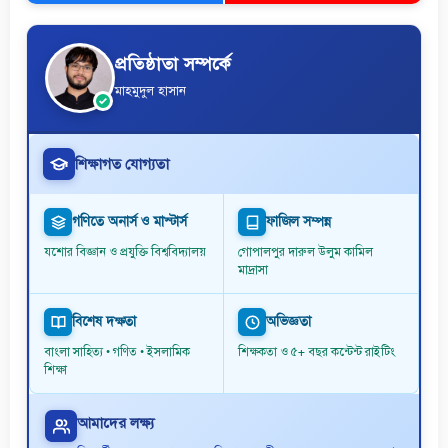
প্রতিষ্ঠাতা সম্পর্কে
মাহমুদুল হাসান
শিক্ষাগত যোগ্যতা
গণিতে অনার্স ও মাস্টার্স
ফাজিল সম্পন্ন
যশোর বিজ্ঞান ও প্রযুক্তি বিশ্ববিদ্যালয়
গোপালপুর দারুল উলুম কামিল
মাদ্রাসা
বিশেষ দক্ষতা
অভিজ্ঞতা
বাংলা সাহিত্য • গণিত • ইসলামিক
শিক্ষকতা ও ৫+ বছর কন্টেন্ট রাইটিং
শিক্ষা
আমাদের লক্ষ্য