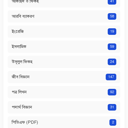
আকাইদ ও ফিকহ
41
আরবি ব্যাকরণ
58
ইংরেজি
19
ইসলামিক
59
উসূলুল ফিকহ
24
জীব বিজ্ঞান
147
পত্র লিখন
92
পদার্থ বিজ্ঞান
31
পিডিএফ (PDF)
2