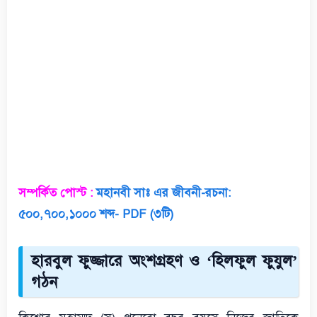
সম্পর্কিত পোস্ট :
মহানবী সাঃ এর জীবনী-রচনা:
৫০০,৭০০,১০০০ শব্দ- PDF (৩টি)
হারবুল ফুজ্জারে অংশগ্রহণ ও ‘হিলফুল ফুযুল’
গঠন