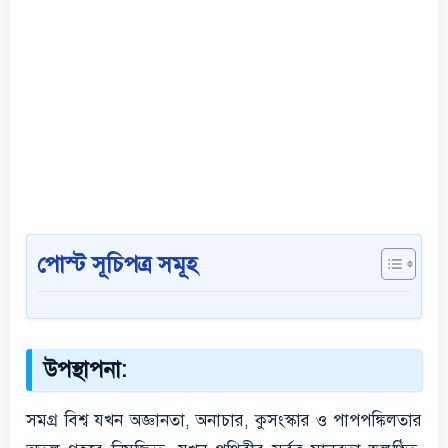
পোস্ট সূচিপত্র সমূহ
উপস্থাপনা:
সমগ্র বিশ্ব যখন অজ্ঞানতা, অনাচার, কুসংস্কার ও পাপপঙ্কিলতার