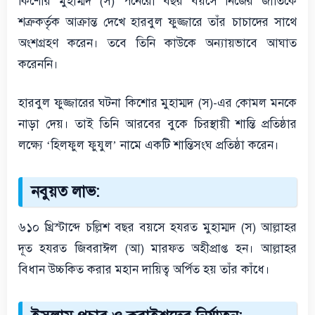
কিশোর মুহাম্মদ (স) পনেরো বছর বয়সে নিজের জাতিকে
শত্রুকর্তৃক আক্রান্ত দেখে হারবুল ফুজ্জারে তাঁর চাচাদের সাথে
অংশগ্রহণ করেন। তবে তিনি কাউকে অন্যায়ভাবে আঘাত
করেননি।
হারবুল ফুজ্জারের ঘটনা কিশোর মুহাম্মদ (স)-এর কোমল মনকে
নাড়া দেয়। তাই তিনি আরবের বুকে চিরস্থায়ী শান্তি প্রতিষ্ঠার
লক্ষ্যে ‘হিলফুল ফুযুল’ নামে একটি শান্তিসংঘ প্রতিষ্ঠা করেন।
নবুয়ত লাভ:
৬১০ খ্রিস্টাব্দে চল্লিশ বছর বয়সে হযরত মুহাম্মদ (স) আল্লাহর
দূত হযরত জিবরাঈল (আ) মারফত অহীপ্রাপ্ত হন। আল্লাহর
বিধান উচ্চকিত করার মহান দায়িত্ব অর্পিত হয় তাঁর কাঁধে।