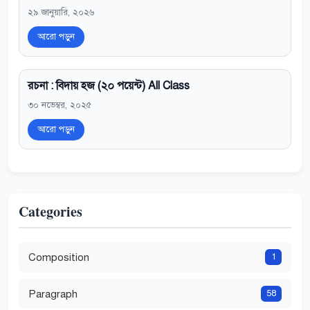
২৯ জানুয়ারি, ২০২৬
আরো পড়ুন
রচনা : বিদায় হজ (২০ পয়েন্ট) All Class
৩০ নভেম্বর, ২০২৫
আরো পড়ুন
Categories
Composition
1
Paragraph
58