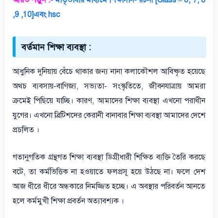
আরও পড়ুন :-
মাতৃভাষার মাধ্যমে শিক্ষাদান- রচনা [Class – 6, 7, 8
,9 ,10]এবং hsc
বর্তমান শিক্ষা ব্যবস্থা :
আধুনিক দুনিয়ায় বেঁচে থাকার জন্য নানা কলাকৌশল আবিষ্কৃত হয়েছে
অথচ ব্যবসায়-বাণিজ্য, সভ্যতা- সংস্কৃতিতে, জীবনযাত্রায় আমরা
ক্রমেই পিছিয়ে যাচ্ছি। কারণ, আমাদের শিক্ষা ব্যবস্থা এখনো পরাধীন
যুগের। এখনো ব্রিটিশদের কেরানী বানাবার শিক্ষা ব্যবস্থা আমাদের দেশে
প্রচলিত ।
গতানুগতিক গ্রন্থগত শিক্ষা ব্যবস্থা ডিগ্রীধারী শিক্ষিত ব্যক্তি তৈরি করছে
বটে, তা কর্মভিত্তিক না হওয়াতে ফলপ্রসূ হয়ে উঠছে না। ফলে দেশ
আজ ধীরে ধীরে অন্ধকারে নিমজ্জিত হচ্ছে। এ অবস্থার পরিবর্তন আনতে
হলে কর্মমুখী শিক্ষা প্রবর্তন অত্যাবশ্যক ।