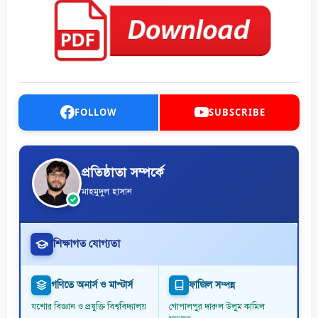
FOLLOW
SUBSCRIBE
প্রতিষ্ঠাতা সম্পর্কে
মাহমুদুল হাসান
শিক্ষাগত যোগ্যতা
গণিতে অনার্স ও মাস্টার্স
ফাজিল সম্পন্ন
যশোর বিজ্ঞান ও প্রযুক্তি বিশ্ববিদ্যালয়
গোপালপুর দারুল উলুম কামিল