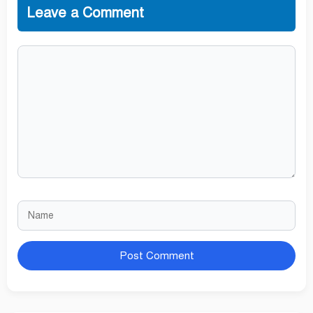
Leave a Comment
Comment
Name
Website