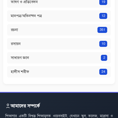
ভাষণ ও প্রতিবেদন
19
মানপত্র/অভিনন্দন পত্র
12
রচনা
351
রসায়ন
10
সাধারণ জ্ঞান
2
হাদীস শরীফ
24
আমাদের সম্পর্কে
শিক্ষাগার একটি বিশ্বস্ত শিক্ষামূলক ওয়েবসাইট, যেখানে স্কুল, কলেজ, মাদ্রাসা ও