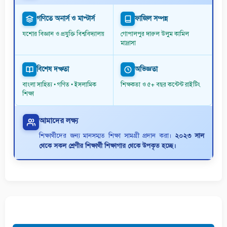
গণিতে অনার্স ও মাস্টার্স
ফাজিল সম্পন্ন
যশোর বিজ্ঞান ও প্রযুক্তি বিশ্ববিদ্যালয়
গোপালপুর দারুল উলুম কামিল
মাদ্রাসা
বিশেষ দক্ষতা
অভিজ্ঞতা
বাংলা সাহিত্য • গণিত • ইসলামিক
শিক্ষকতা ও ৫+ বছর কন্টেন্ট রাইটিং
শিক্ষা
আমাদের লক্ষ্য
শিক্ষার্থীদের জন্য মানসম্মত শিক্ষা সামগ্রী প্রদান করা।
২০২৩ সাল
থেকে সকল শ্রেণীর শিক্ষার্থী শিক্ষাগার থেকে উপকৃত হচ্ছে।