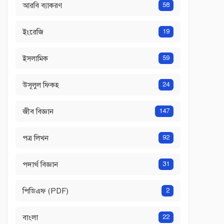
আরবি ব্যাকরণ
58
ইংরেজি
19
ইসলামিক
59
উসূলুল ফিকহ
24
জীব বিজ্ঞান
147
পত্র লিখন
92
পদার্থ বিজ্ঞান
31
পিডিএফ (PDF)
2
বাংলা
22