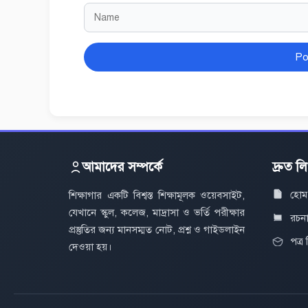
Name
Website
আমাদের সম্পর্কে
দ্রুত ল
হোম
শিক্ষাগার একটি বিশ্বস্ত শিক্ষামূলক ওয়েবসাইট,
যেখানে স্কুল, কলেজ, মাদ্রাসা ও ভর্তি পরীক্ষার
রচন
প্রস্তুতির জন্য মানসম্মত নোট, প্রশ্ন ও গাইডলাইন
পত্র
দেওয়া হয়।