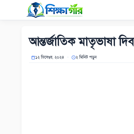
Skip
to
content
আন্তর্জাতিক মাতৃভাষা দি
১২ ডিসেম্বর, ২০২৪
২ মিনিট পড়ুন