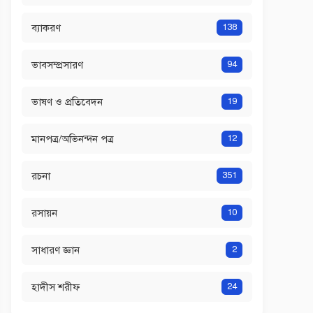
ব্যাকরণ
138
ভাবসম্প্রসারণ
94
ভাষণ ও প্রতিবেদন
19
মানপত্র/অভিনন্দন পত্র
12
রচনা
351
রসায়ন
10
সাধারণ জ্ঞান
2
হাদীস শরীফ
24