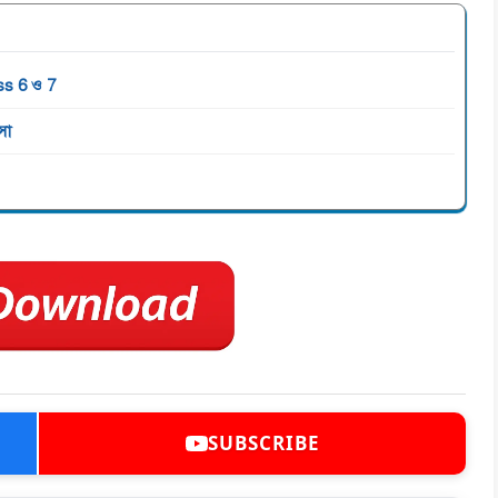
ss 6 ও 7
সা
SUBSCRIBE