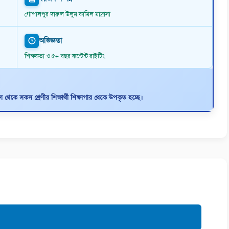
গোপালপুর দারুল উলুম কামিল মাদ্রাসা
অভিজ্ঞতা
শিক্ষকতা ও ৫+ বছর কন্টেন্ট রাইটিং
থেকে সকল শ্রেণীর শিক্ষার্থী শিক্ষাগার থেকে উপকৃত হচ্ছে।