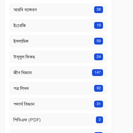
আরবি ব্যাকরণ
58
ইংরেজি
19
ইসলামিক
59
উসূলুল ফিকহ
24
জীব বিজ্ঞান
147
পত্র লিখন
92
পদার্থ বিজ্ঞান
31
পিডিএফ (PDF)
2