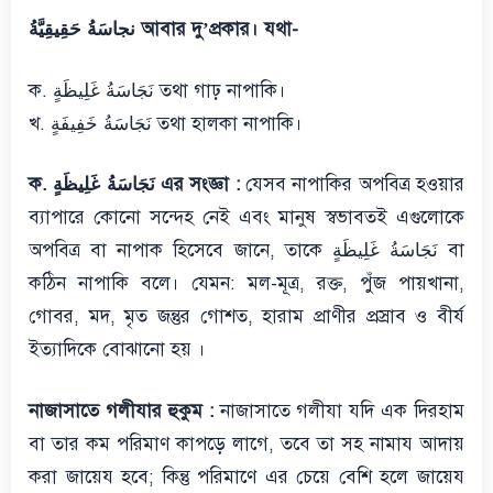
نجاسَةُ حَقِيقِيَّةُ আবার দু’প্রকার। যথা-
ক. نَجَاسَةُ غَلِيظَةٍ তথা গাঢ় নাপাকি।
খ. نَجَاسَةُ خَفِيفَةٍ তথা হালকা নাপাকি।
ক. نَجَاسَةُ غَلِيظَةٍ এর সংজ্ঞা :
যেসব নাপাকির অপবিত্র হওয়ার
ব্যাপারে কোনো সন্দেহ নেই এবং মানুষ স্বভাবতই এগুলোকে
অপবিত্র বা নাপাক হিসেবে জানে, তাকে نَجَاسَةُ غَلِيظَةٍ বা
কঠিন নাপাকি বলে। যেমন: মল-মূত্র, রক্ত, পুঁজ পায়খানা,
গোবর, মদ, মৃত জন্তুর গোশত, হারাম প্রাণীর প্রস্রাব ও বীর্য
ইত্যাদিকে বোঝানো হয় ।
নাজাসাতে গলীযার হুকুম :
নাজাসাতে গলীযা যদি এক দিরহাম
বা তার কম পরিমাণ কাপড়ে লাগে, তবে তা সহ নামায আদায়
করা জায়েয হবে; কিন্তু পরিমাণে এর চেয়ে বেশি হলে জায়েয