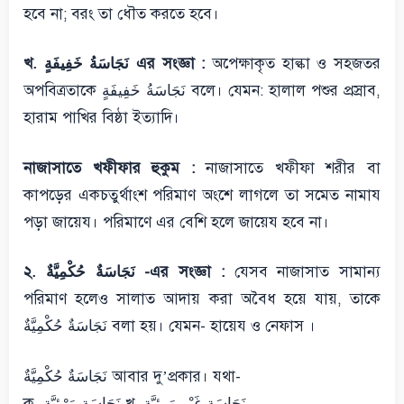
হবে না; বরং তা ধৌত করতে হবে।
খ. نَجَاسَةُ خَفِيفَةٍ এর সংজ্ঞা :
অপেক্ষাকৃত হাল্কা ও সহজতর
অপবিত্রতাকে نَجَاسَةُ خَفِيفَةٍ বলে। যেমন: হালাল পশুর প্রস্রাব,
হারাম পাখির বিষ্ঠা ইত্যাদি।
নাজাসাতে খফীফার হুকুম :
নাজাসাতে খফীফা শরীর বা
কাপড়ের একচতুর্থাংশ পরিমাণ অংশে লাগলে তা সমেত নামায
পড়া জায়েয। পরিমাণে এর বেশি হলে জায়েয হবে না।
২. نَجَاسَةٌ حُكْمِيَّةٌ -এর সংজ্ঞা :
যেসব নাজাসাত সামান্য
পরিমাণ হলেও সালাত আদায় করা অবৈধ হয়ে যায়, তাকে
نَجَاسَةٌ حُكْمِيَّةٌ বলা হয়। যেমন- হায়েয ও নেফাস ।
نَجَاسَةٌ حُكْمِيَّةٌ আবার দু’প্রকার। যথা-
ক. نَجَاسَة مَرْئِيَّة খ. نَجَاسَة غَيْر مَرئِيَّة