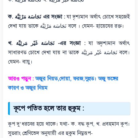
ক. نَجَاسَة مَرْئِيَّة এর সংজ্ঞা :
যা দৃশ্যমান অর্থাৎ চোখে সহজেই
দেখা যায় তাকে نَجَاسَة مَرْئِيَّة বলে । যেমন- হায়েযের রক্ত।
খ. نَجَاسَة غَيْر مَرئِيَّة -এর সংজ্ঞা :
যা অদৃশ্যমান অর্থাৎ
সাধারণত চোখে দেখা যায় না তাকে نَجَاسَة غَيْر مَرئِيَّة বলে।
যেমন- বায়ু।
আরও পড়ুন :
অজুর নিয়ত,দোয়া, ফরজ,সুন্নত। অজু ভঙ্গের
কারণ ও অজুর নিয়ম
কূপে পতিত হলে তার হুকুম :
কূপ দু’ধরনের হয়ে থাকে। যথা- ক. বদ্ধ কূপ, খ. প্রবহমান কূপ।
সুতরাং শ্রেণিভেদ অনুযায়ী এর হুকুম নিম্নরূপ-