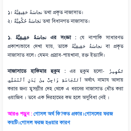
১। نجاسَةُ حَقِيقِيَّةُ তথা প্রকৃত নাজাসাত।
২। نَجَاسَةٌ حُكْمِيَّةٌ তথা বিধানগত নাজাসাত।
১. نجاسَةُ حَقِيقِيَّةُ এর সংজ্ঞা :
যে নাপাকি সাধারণত
প্রকাশ্যভাবে দেখা যায়, তাকে نجاسَةُ حَقِيقِيَّةُ বা প্রকৃত
নাজাসাত বলে। যেমন: প্রস্রাব-পায়খানা, রক্ত ইত্যাদি।
নাজাসাতে হাকিমার হুকুম :
এর হুকুম হলো-
تَطْهِيرُ
ٱلنَّجَاسَةِ وَاجِبٌ مِنْ بَدَنِ ٱلْمُصَلِّي
অর্থাৎ নামায আদায়
করার জন্য মুসল্লীর দেহ থেকে এ ধরনের নাজাসাত ধৌত করা
ওয়াজিব । তবে এক দিরহামের কম হলে অসুবিধা নেই ।
আরও পড়ুন :
গোসল অর্থ কি?কত প্রকার।গোসলের ফরজ
কয়টি।গোসল ফরজ হওয়ার কারণ