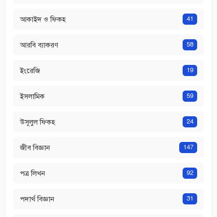
আকাইদ ও ফিকহ
41
আরবি ব্যাকরণ
58
ইংরেজি
19
ইসলামিক
59
উসূলুল ফিকহ
24
জীব বিজ্ঞান
147
পত্র লিখন
92
পদার্থ বিজ্ঞান
31