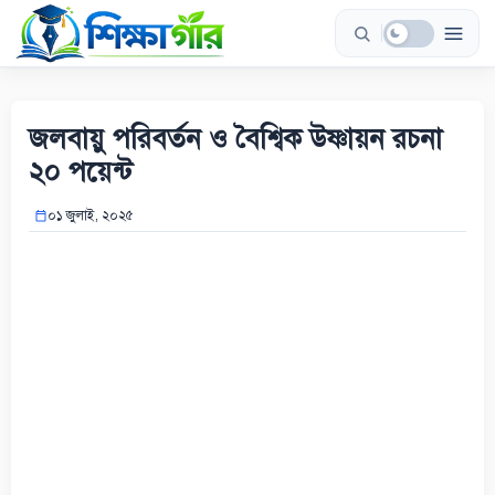
Skip
to
content
জলবায়ু পরিবর্তন ও বৈশ্বিক উষ্ণায়ন রচনা
২০ পয়েন্ট
০১ জুলাই, ২০২৫