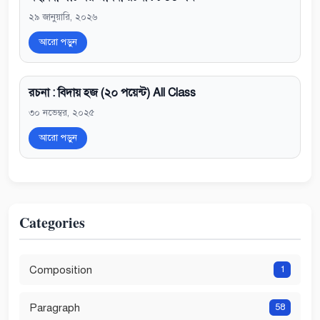
২৯ জানুয়ারি, ২০২৬
আরো পড়ুন
রচনা : বিদায় হজ (২০ পয়েন্ট) All Class
৩০ নভেম্বর, ২০২৫
আরো পড়ুন
Categories
Composition
1
Paragraph
58