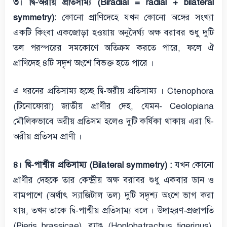
৩। দ্বি-অরীয় প্রতিসাম্য (Biradial = radial + bilateral
symmetry):
কোনো প্রাণিদেহে যখন কোনো অঙ্গের সংখ্যা
একটি কিংবা একজোড়া হওয়ায় অনুদৈর্ঘ্য অক্ষ বরাবর শুধু দুটি
তল পরস্পরের সমকোণে অতিক্রম করতে পারে, ফলে ঐ
প্রাণিদেহ ৪টি সদৃশ অংশে বিভক্ত হতে পারে ।
এ ধরনের প্রতিসাম্য হচ্ছে দ্বি-অরীয় প্রতিসাম্য । Ctenophora
(টিনোফোরা) জাতীয় প্রাণীর দেহ, যেমন- Ceolopiana
মৌলিকভাবে অরীয় প্রতিসম হলেও দুটি কর্ষিকা থাকায় এরা দ্বি-
অরীয় প্রতিসম প্রাণী ।
৪। দ্বি-পার্শ্বীয় প্রতিসাম্য (Bilateral symmetry) :
যখন কোনো
প্রাণীর দেহকে তার কেন্দ্রীয় অক্ষ বরাবর শুধু একবার ডান ও
বামপাশে (অর্থাৎ স্যাজিটাল তল) দুটি সদৃশ্য অংশে ভাগ করা
যায়, তখন তাকে দ্বি-পার্শ্বীয় প্রতিসাম্য বলে । উদাহরণ-প্রজাপতি
(Pieris brassicae), ব্যাঙ (Hoplobatrachus tigerinus),