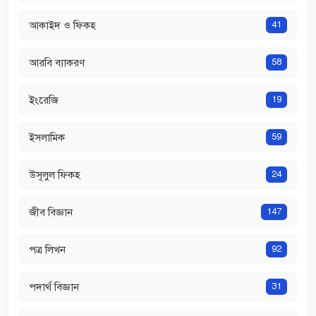
আকাইদ ও ফিকহ
41
আরবি ব্যাকরণ
58
ইংরেজি
19
ইসলামিক
59
উসূলুল ফিকহ
24
জীব বিজ্ঞান
147
পত্র লিখন
92
পদার্থ বিজ্ঞান
31