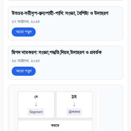
উভচর-সরীসৃপ-স্তন্যপায়ী-পাখি: সংজ্ঞা, বৈশিষ্ট্য ও উদাহরণ
২৭ অক্টোবর, ২০২৫
আরো পড়ুন
দ্বিপদ নামকরণ: সংজ্ঞা,পদ্ধতি,নিয়ম,উদাহরণ ও প্রবর্তক
২৬ অক্টোবর, ২০২৫
আরো পড়ুন