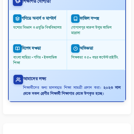
শিক্ষাগত যোগ্যতা
গণিতে অনার্স ও মাস্টার্স
ফাজিল সম্পন্ন
যশোর বিজ্ঞান ও প্রযুক্তি বিশ্ববিদ্যালয়
গোপালপুর দারুল উলুম কামিল
মাদ্রাসা
বিশেষ দক্ষতা
অভিজ্ঞতা
বাংলা সাহিত্য • গণিত • ইসলামিক
শিক্ষকতা ও ৫+ বছর কন্টেন্ট রাইটিং
শিক্ষা
আমাদের লক্ষ্য
শিক্ষার্থীদের জন্য মানসম্মত শিক্ষা সামগ্রী প্রদান করা।
২০২৩ সাল
থেকে সকল শ্রেণীর শিক্ষার্থী শিক্ষাগার থেকে উপকৃত হচ্ছে।