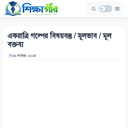
Skip
to
content
একরাত্রি গল্পের বিষয়বস্তু / মূলভাব / মূল
বক্তব্য
২৯ নভেম্বর, ২০২৫