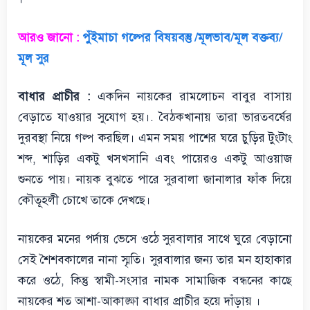
আরও জানো :
পুঁইমাচা গল্পের বিষয়বস্তু /মূলভাব/মূল বক্তব্য/
মূল সুর
বাধার প্রাচীর :
একদিন নায়কের রামলোচন বাবুর বাসায়
বেড়াতে যাওয়ার সুযোগ হয়।. বৈঠকখানায় তারা ভারতবর্ষের
দুরবস্থা নিয়ে গল্প করছিল। এমন সময় পাশের ঘরে চুড়ির টুংটাং
শব্দ, শাড়ির একটু খসখসানি এবং পায়েরও একটু আওয়াজ
শুনতে পায়। নায়ক বুঝতে পারে সুরবালা জানালার ফাঁক দিয়ে
কৌতূহলী চোখে তাকে দেখছে।
নায়কের মনের পর্দায় ভেসে ওঠে সুরবালার সাথে ঘুরে বেড়ানো
সেই শৈশবকালের নানা স্মৃতি। সুরবালার জন্য তার মন হাহাকার
করে ওঠে, কিন্তু স্বামী-সংসার নামক সামাজিক বন্ধনের কাছে
নায়কের শত আশা-আকাঙ্ক্ষা বাধার প্রাচীর হয়ে দাঁড়ায় ।