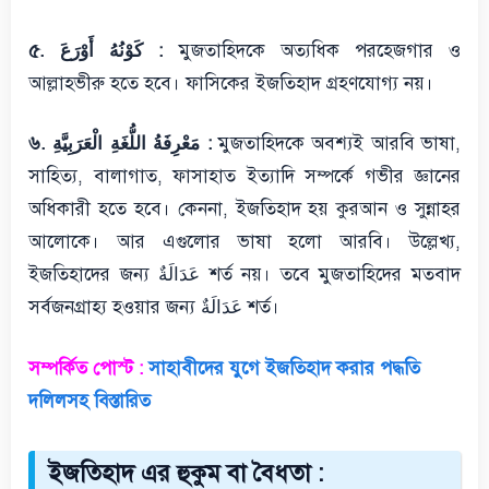
৫. كَوْنُهُ أَوْرَعَ :
মুজতাহিদকে অত্যধিক পরহেজগার ও
আল্লাহভীরু হতে হবে। ফাসিকের ইজতিহাদ গ্রহণযোগ্য নয়।
৬. مَعْرِفَةُ اللُّغَةِ الْعَرَبِيَّةِ :
মুজতাহিদকে অবশ্যই আরবি ভাষা,
সাহিত্য, বালাগাত, ফাসাহাত ইত্যাদি সম্পর্কে গভীর জ্ঞানের
অধিকারী হতে হবে। কেননা, ইজতিহাদ হয় কুরআন ও সুন্নাহর
আলোকে। আর এগুলোর ভাষা হলো আরবি। উল্লেখ্য,
ইজতিহাদের জন্য عَدَالَةٌ শর্ত নয়। তবে মুজতাহিদের মতবাদ
সর্বজনগ্রাহ্য হওয়ার জন্য عَدَالَةٌ শর্ত।
সম্পর্কিত পোস্ট :
সাহাবীদের যুগে ইজতিহাদ করার পদ্ধতি
দলিলসহ বিস্তারিত
ইজতিহাদ এর হুকুম বা বৈধতা :