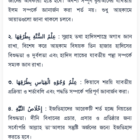
জ্ঞানের অধিকারী হতে হবে। অবশ্য সম্পূর্ণ কুরআনের যাবতীয়
ইলম সম্পর্কে জ্ঞানার্জন করা শর্ত নয়। শুধু আহকামে
আয়াতগুলো জানা থাকলে চলবে।
২. عِلْمُ السُّنَّةِ بِطُرُقِهَا :
সুন্নাহ তথা হাদিসশাস্ত্রে অগাধ জ্ঞান
রাখা, বিশেষ করে আহকাম বিষয়ক তিন হাজার হাদিসের
বিশুদ্ধতা ও দুর্বলতা এবং হাদিস লাভের যাবতীয় পন্থা সম্পর্কে
সম্যক জ্ঞান রাখা।
৩. عِلْمُ وُجُوْهِ الْقِيَاسِ بِطُرُقِهَا :
কিয়াসে শরয়ি যাবতীয়
প্রক্রিয়া ও শর্তাবলি এবং পদ্ধতি সম্পর্কে পরিপূর্ণ জ্ঞানার্জন করা।
৪. إِخْلَاصُ النِّيَّةِ :
ইজতিহাদের আরেকটি শর্ত হচ্ছে নিয়তের
বিশুদ্ধতা। দীনি বিধানের প্রচার, প্রসার ও প্রতিষ্ঠার জন্য
সর্বোপরি আল্লাহ তা’আলার সন্তুষ্টি অর্জনের জন্যে ইজতিহাদ
করতে হবে।