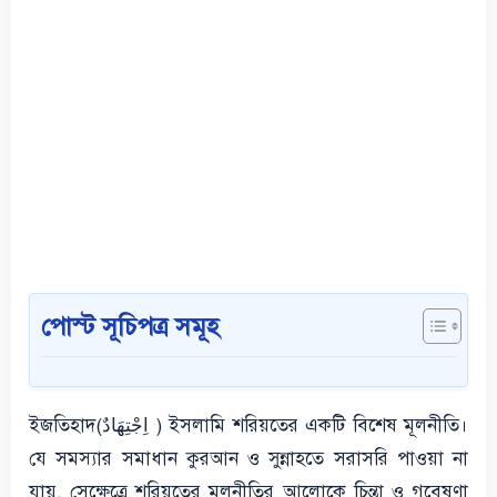
পোস্ট সূচিপত্র সমূহ
ইজতিহাদ(اِجْتِهَادٌ ) ইসলামি শরিয়তের একটি বিশেষ মূলনীতি।
যে সমস্যার সমাধান কুরআন ও সুন্নাহতে সরাসরি পাওয়া না
যায়, সেক্ষেত্রে শরিয়তের মূলনীতির আলোকে চিন্তা ও গবেষণা