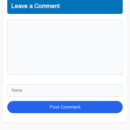
Leave a Comment
Comment
Name
Website