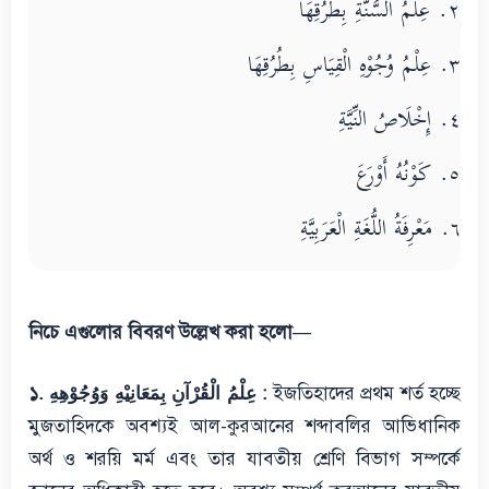
٢. عِلْمُ السُّنَّةِ بِطُرُقِهَا
٣. عِلْمُ وُجُوْهِ الْقِيَاسِ بِطُرُقِهَا
٤. إِخْلَاصُ النِّيَّةِ
٥. كَوْنُهُ أَوْرَعَ
٦. مَعْرِفَةُ اللُّغَةِ الْعَرَبِيَّةِ
নিচে এগুলোর বিবরণ উল্লেখ করা হলো—
১. عِلْمُ الْقُرْآنِ بِمَعَانِيْهِ وَوُجُوْهِهِ :
ইজতিহাদের প্রথম শর্ত হচ্ছে
মুজতাহিদকে অবশ্যই আল-কুরআনের শব্দাবলির আভিধানিক
অর্থ ও শরয়ি মর্ম এবং তার যাবতীয় শ্রেণি বিভাগ সম্পর্কে