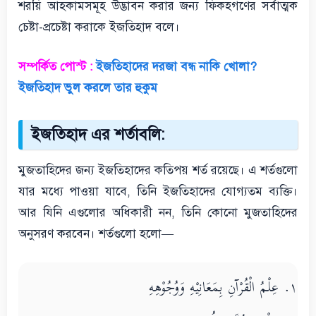
শরয়ি আহকামসমূহ উদ্ভাবন করার জন্য ফিকহগণের সর্বাত্মক
চেষ্টা-প্রচেষ্টা করাকে ইজতিহাদ বলে।
সম্পর্কিত পোস্ট :
ইজতিহাদের দরজা বন্ধ নাকি খোলা?
ইজতিহাদ ভুল করলে তার হুকুম
ইজতিহাদ এর শর্তাবলি:
মুজতাহিদের জন্য ইজতিহাদের কতিপয় শর্ত রয়েছে। এ শর্তগুলো
যার মধ্যে পাওয়া যাবে, তিনি ইজতিহাদের যোগ্যতম ব্যক্তি।
আর যিনি এগুলোর অধিকারী নন, তিনি কোনো মুজতাহিদের
অনুসরণ করবেন। শর্তগুলো হলো—
١. عِلْمُ الْقُرْآنِ بِمَعَانِيْهِ وَوُجُوْهِهِ