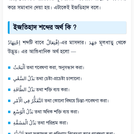
করে সমাধান দেয়া হয়। এটাকেই ইজতিহাদ বলে।
ইজতিহাদ শব্দের অর্থ কি ?
اِجْتِهَادٌ শব্দটি বাবে اِفْتِعَالٌ-এর মাসদার। جَهَدَ মূলধাতু থেকে
উদ্ভূত। এর আভিধানিক অর্থ হলো —
اَلْبَحْثُ তথা গবেষণা করা, অনুসন্ধান করা।
بَذْلُ السَّعْيِ তথা চেষ্টা-প্রচেষ্টা চালানো।
بَذْلُ الطَّاقَةِ তথা শক্তি ব্যয় করা।
التَّفَكُّرُ فِي الْأَمْرِ তথা কোনো বিষয়ে চিন্তা-গবেষণা করা।
بَذْلُ الْوُسْعِ তথা অধিক শক্তি ব্যয় করা।
بَذْلُ الْمَشَقَّةِ তথা পরিশ্রম করা।
اَلتَّدَبُّرُ তথা ফলাফল বা পরিণাম বিবেচনা করে গবেষণা করা।