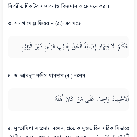
বিপরীত দিকটির সম্ভাবনাও বিদ্যমান আছে মনে করা।
৩. শায়খ মোল্লাজিওয়ান (র.)-এর মতে—
حُكْمُ الِاجْتِهَادِ إِصَابَةُ الْحَقِّ بِغَالِبِ الرَّأْيِ دُوْنَ الْيَقِيْنِ
৪. ড. আবদুল করিম যায়দান (র.) বলেন—
اَلِاجْتِهَادُ وَاجِبٌ عَلَى مَنْ كَانَ أَهْلَهُ
৫. মু’তাযিলা সম্প্রদায় বলেন, প্রত্যেক মুজতাহিদ সঠিক সিদ্ধান্তে