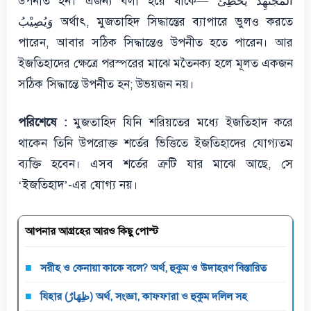
উপনীত হন। এজন্য বলা হয়ে থাকে— اَلْمُجْتَهِدُ يُخْطِئُ
وَيُصِيْبُ অর্থাৎ, মুজতাহিদ সিদ্ধান্তের ব্যাপারে ভুলও করতে
পারেন, আবার সঠিক সিদ্ধান্তেও উপনীত হতে পারেন। আর
ইজতিহাদের ক্ষেত্রে পরস্পরের মাঝে মতৈনক্য হলে মূলত একজন
সঠিক সিদ্ধান্তে উপনীত হন; উভয়জন নয়।
পরিশেষে :
মুজতাহিদ যিনি শরিয়তের মধ্যে ইজতিহাদ করে
থাকেন তিনি উপরোক্ত শর্তের ভিত্তিতে ইজতিহাদের যোগ্যতম
ব্যক্তি হবেন। এসব শর্তের ত্রুটি যার মাঝে আছে, সে
‘ইজতিহাদ’-এর যোগ্য নয়।
আপনার আগ্রহের আরও কিছু পোস্ট
সরীহ ও কেনায়া কাকে বলে? অর্থ, হুকুম ও উদাহরণ বিস্তারিত
যিহার (ظِهَارٌ) অর্থ, সংজ্ঞা, কাফফারা ও হুকুম দলিল সহ