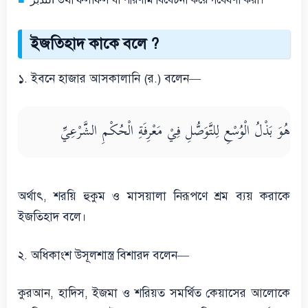
ইজতিহাদ কাকে বলে ?
১. ইবনে হাজার আসকালানি (র.) বলেন—
هُوَ بَذْلُ الْوُسْعِ لِلتَّوَصُّلِ فِيْ مَعْرِفَةِ الْحُكْمِ الشَّرْعِيِّ
অর্থাৎ, শরয়ি হুকুম ও মাসয়ালা নিরূপণে শ্রম ব্যয় করাকে
ইজতিহাদ বলে।
২. অধিকাংশ উসূলশাস্ত্র বিশারদ বলেন—
কুরআন, হাদিস, ইজমা ও শরিয়ত সমর্থিত কেয়াসের আলোকে