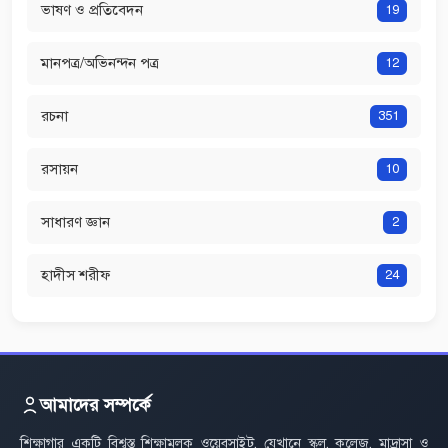
ভাষণ ও প্রতিবেদন
19
মানপত্র/অভিনন্দন পত্র
12
রচনা
351
রসায়ন
10
সাধারণ জ্ঞান
2
হাদীস শরীফ
24
আমাদের সম্পর্কে
শিক্ষাগার একটি বিশ্বস্ত শিক্ষামূলক ওয়েবসাইট, যেখানে স্কুল, কলেজ, মাদ্রাসা ও