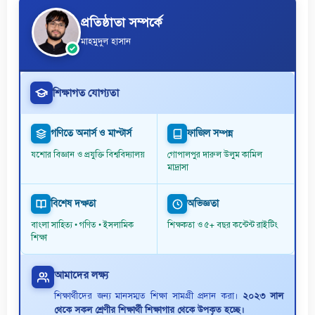
প্রতিষ্ঠাতা সম্পর্কে
মাহমুদুল হাসান
শিক্ষাগত যোগ্যতা
গণিতে অনার্স ও মাস্টার্স
ফাজিল সম্পন্ন
যশোর বিজ্ঞান ও প্রযুক্তি বিশ্ববিদ্যালয়
গোপালপুর দারুল উলুম কামিল
মাদ্রাসা
বিশেষ দক্ষতা
অভিজ্ঞতা
বাংলা সাহিত্য • গণিত • ইসলামিক
শিক্ষকতা ও ৫+ বছর কন্টেন্ট রাইটিং
শিক্ষা
আমাদের লক্ষ্য
শিক্ষার্থীদের জন্য মানসম্মত শিক্ষা সামগ্রী প্রদান করা।
২০২৩ সাল
থেকে সকল শ্রেণীর শিক্ষার্থী শিক্ষাগার থেকে উপকৃত হচ্ছে।