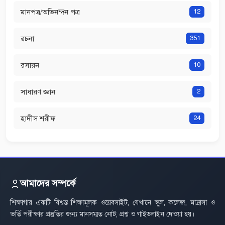
মানপত্র/অভিনন্দন পত্র
12
রচনা
351
রসায়ন
10
সাধারণ জ্ঞান
2
হাদীস শরীফ
24
আমাদের সম্পর্কে
শিক্ষাগার একটি বিশ্বস্ত শিক্ষামূলক ওয়েবসাইট, যেখানে স্কুল, কলেজ, মাদ্রাসা ও
ভর্তি পরীক্ষার প্রস্তুতির জন্য মানসম্মত নোট, প্রশ্ন ও গাইডলাইন দেওয়া হয়।