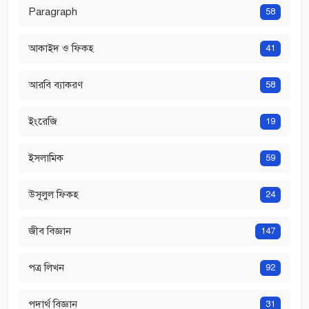
Paragraph
58
আকাইদ ও ফিকহ
41
আরবি ব্যাকরণ
58
ইংরেজি
19
ইসলামিক
59
উসূলুল ফিকহ
24
জীব বিজ্ঞান
147
পত্র লিখন
92
পদার্থ বিজ্ঞান
31