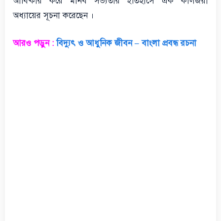
আবিষ্কার করে মানব সভ্যতার ইতিহাসে এক কালজয়ী
অধ্যায়ের সূচনা করেছেন ।
আরও পড়ুন :
বিদ্যুৎ ও আধুনিক জীবন – বাংলা প্রবন্ধ রচনা