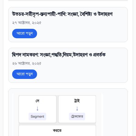
উভচর-সরীসৃপ-স্তন্যপায়ী-পাখি: সংজ্ঞা, বৈশিষ্ট্য ও উদাহরণ
২৭ অক্টোবর, ২০২৫
আরো পড়ুন
দ্বিপদ নামকরণ: সংজ্ঞা,পদ্ধতি,নিয়ম,উদাহরণ ও প্রবর্তক
২৬ অক্টোবর, ২০২৫
আরো পড়ুন