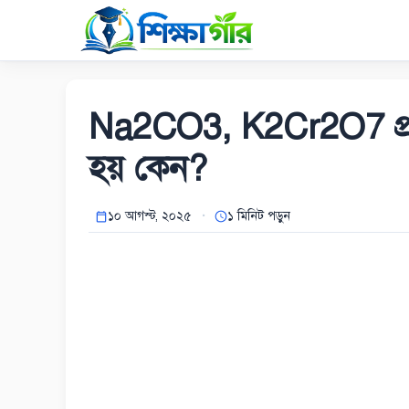
Skip
to
content
Na2CO3, K2Cr2O7 প্রাইমা
হয় কেন?
১০ আগস্ট, ২০২৫
১ মিনিট পড়ুন