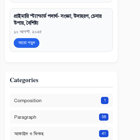
প্রাইমারি স্ট্যান্ডার্ড পদার্থ- সংজ্ঞা, উদাহরণ, চেনার
উপায়, বৈশিষ্ট্য
১০ আগস্ট, ২০২৫
আরো পড়ুন
Categories
Composition
1
Paragraph
58
আকাইদ ও ফিকহ
41