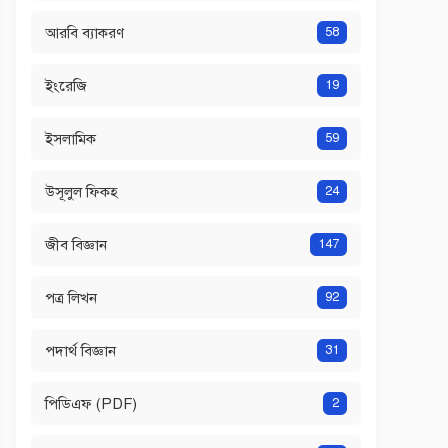
আরবি ব্যাকরণ
58
ইংরেজি
19
ইসলামিক
59
উসূলুল ফিকহ
24
জীব বিজ্ঞান
147
পত্র লিখন
92
পদার্থ বিজ্ঞান
31
পিডিএফ (PDF)
2