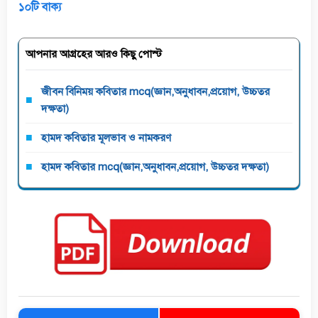
১০টি বাক্য
আপনার আগ্রহের আরও কিছু পোস্ট
জীবন বিনিময় কবিতার mcq(জ্ঞান,অনুধাবন,প্রয়োগ, উচ্চতর
দক্ষতা)
হামদ কবিতার মূলভাব ও নামকরণ
হামদ কবিতার mcq(জ্ঞান,অনুধাবন,প্রয়োগ, উচ্চতর দক্ষতা)