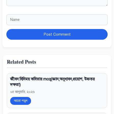
Name
Website
Related Posts
জীবন বিনিময় কবিতার mcq(জ্ঞান,অনুধাবন,প্রয়োগ, উচ্চতর
দক্ষতা)
০৫ জানুয়ারি, ২০২৬
আরো পড়ুন