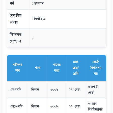
ধর্ম
: ইসলাম
বৈবাহিক
: বিবাহিত
অবস্থা
শিক্ষাগত
:
যোগ্যতা
প্রাপ্ত
বোর্ড/
পরীক্ষার
পাসের
শাখা
গ্রেড/
বিশ্ববিদ্যা
নাম
বছর
শ্রেণি
লয়
রাজশাহী
এসএসসি
বিজ্ঞান
২০০৬
‘এ’ গ্রেড
বোর্ড
জগন্নাথ
এইচএসসি
বিজ্ঞান
২০০৮
‘এ’ গ্রেড
বিশ্ববিদ্যালয়