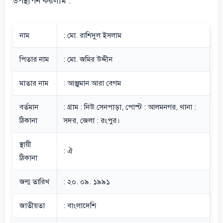
উপস্থাপন করলাম :
নাম
: মো. রাশিদুল ইসলাম
পিতার নাম
: মো. জমির উদ্দীন
মাতার নাম
: আঞ্জুমান আরা বেগম
বর্তমান
: গ্রাম : নিউ সেনপাড়া, পোস্ট : আলমনগর, থানা :
ঠিকানা
সদর, জেলা : রংপুর।
স্থায়ী
: ঐ
ঠিকানা
জন্ম তারিখ
: ২০. ০৯. ১৯৯১
জাতীয়তা
: বাংলাদেশি