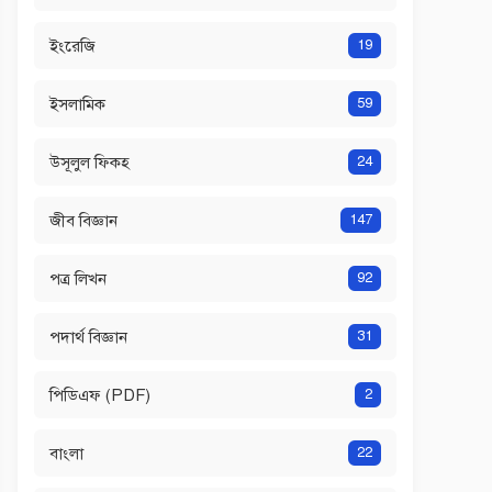
ইংরেজি
19
ইসলামিক
59
উসূলুল ফিকহ
24
জীব বিজ্ঞান
147
পত্র লিখন
92
পদার্থ বিজ্ঞান
31
পিডিএফ (PDF)
2
বাংলা
22