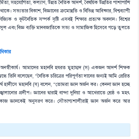
হমর্মিতা, সহযোগিতা, কল্যাণ, উন্নত নৈতিক আদর্শ, বৈষয়িক উন্নতির পাশাপাশি
াকে। সভ্যতার বিকাশ, বিজ্ঞানের ক্রমোন্নতি ও বিভিন্ন আবিষ্কার, বিশ্বব্যাপী
জ্যিক ও কূটনৈতিক সম্পর্ক সৃষ্টি এসবই শিক্ষার প্রত্যক্ষ অবদান। বিশ্বের
সুল এবং বিজ্ঞ ব্যক্তি মানবজাতিকে সভ্য ও সামাজিক হিসেবে গড়ে তুলতে
াধিকার
জন অনস্বীকার্য। আমাদের মহানবি হযরত মুহাম্মদ (স) একজন আদর্শ শিক্ষক
ম্বন্ধে তিনি বলেছেন, “নৈতিক চরিত্রের পরিপূর্ণতা দানের জন্যই আমি প্রেরিত
্ঘ হাদীসে মহানবি (স) বলেন, “তোমরা জ্ঞান অর্জন কর। কেননা জ্ঞান হচ্ছে
ালানোর প্রদীপ। জ্ঞানের দ্বারাই বান্দা দুনিয়া ও আখেরাতে শ্রেষ্ঠ ও মহৎ
ক। কাজ জ্ঞানকেই অনুসরণ করে। সৌভাগ্যশালীরাই জ্ঞান অর্জন করে আর