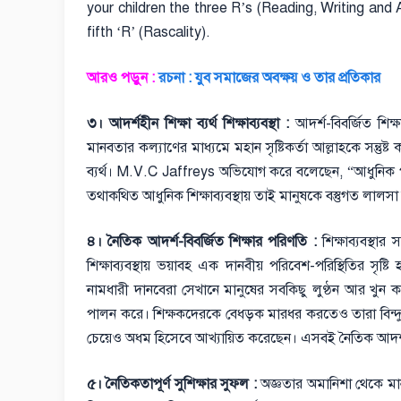
your children the three R’s (Reading, Writing and A
fifth ‘R’ (Rascality).
আরও পড়ুন :
রচনা : যুব সমাজের অবক্ষয় ও তার প্রতিকার
৩। আদর্শহীন শিক্ষা ব্যর্থ শিক্ষাব্যবস্থা :
আদর্শ-বিবর্জিত শিক্ষা
মানবতার কল্যাণের মাধ্যমে মহান সৃষ্টিকর্তা আল্লাহকে সন্তুষ্ট
ব্যর্থ। M.V.C Jaffreys অভিযোগ করে বলেছেন, “আধুনিক পদ্ধতি
তথাকথিত আধুনিক শিক্ষাব্যবস্থায় তাই মানুষকে বস্তুগত লালসা ন
৪। নৈতিক আদর্শ-বিবর্জিত শিক্ষার পরিণতি :
শিক্ষাব্যবস্থা
শিক্ষাব্যবস্থায় ভয়াবহ এক দানবীয় পরিবেশ-পরিস্থিতির সৃ
নামধারী দানবেরা সেখানে মানুষের সবকিছু লুণ্ঠন আর খুন ক
পালন করে। শিক্ষকদেরকে বেধড়ক মারধর করতেও তারা বিন্দুম
চেয়েও অধম হিসেবে আখ্যায়িত করেছেন। এসবই নৈতিক আদর্শ-ব
৫। নৈতিকতাপূর্ণ সুশিক্ষার সুফল :
অজ্ঞতার অমানিশা থেকে মানব