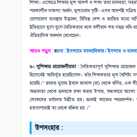
শিক্ষা। এক্ষেত্রে শিক্ষার মূল আদর্শ ও লক্ষ্য তথা মানবতা, স
পরকালীন সাফল্য অর্জন, মূল্যবোধ সৃষ্টি- এসব আদর্শই সক্রিয় থ
যোগাযোগ ব্যবস্থার উদ্ভাবন, বিভিন্ন দেশ ও জাতির মধ্যে বাণি
ইতিহাসে যুগে যুগে নৈতিকতার বলে বলীয়ান শত সহস্র নবি-রা
ঐতিহাসিক অবদান রেখেছেন।
আরও পড়ুন :
র
চনা : ইসলামে মানবাধিকার / ইসলাম ও মানব
৬। সুশিক্ষার প্রয়োজনীয়তা :
নৈতিকতাপূর্ণ সুশিক্ষার প্রয়ো
হিসেবেই আবির্ভূত হয়েছিলেন। তাঁর শিক্ষকতার মূল বৈশিষ্ট্য স
হয়েছি।” হযরত মুয়ায ইবনে জাবাল (রা) থেকে বর্ণিত, এক দীর
অজ্ঞানতা থেকে হৃদয়কে রক্ষা করার উপায়, অন্ধকারে আলো জ্ব
লোকদের মর্যাদায় উন্নীত হয়। জ্ঞানই কাজের পথপ্রদর্শ
হতভাগারাই তা থেকে বঞ্চিত হয় ।”
উপসংহার :