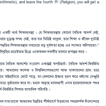
rithmetic), and leave the fourth ‘R’ (Religion), you will get a
 একটি ব্যর্থ শিক্ষাব্যবস্থা । যে শিক্ষাব্যবস্থায় কোনো নৈতিক আদর্শ নেই,
 করার চূড়ান্ত লক্ষ্য নেই, তার যত ডিগ্রিই থাকুক, তার শিক্ষা ও জীবন দুটোই
র শিক্ষাব্যবস্থার সবচেয়ে বড় দুর্বলতা হচ্ছে এর লক্ষ্যের অনিশ্চয়তা।”
িবৃত্তির প্রচেষ্টারত হিংস্র একেকজন দানবীয় মানবে রূপান্তর করে ।
র সাথে নৈতিক আদর্শের সংযোগ একান্তই অপরিহার্য। নৈতিক আদর্শ-বিবর্জিত
ষ্টি হয়। আমাদের কলেজ ও বিশ্ববিদ্যালয়গুলো আজ ডাকাতদের গ্রাম; ছাত্র
রে অট্টহাসিতে ফেটে পড়ে; মা-বোনদের ইজ্জত হরণ করে ধর্ষণের সেঞ্চুরি
াত্র কুণ্ঠাবোধ করে না। মহান আল্লাহ মানবরূপী এসব হায়েনাদেরকে পশুর
িবর্জিত শিক্ষার স্বাভাবিক পরিণতি ।
 সভ্যতাকে আজকের উন্নতির শীর্ষমার্গে উত্তরণের পথপ্রদর্শক নিঃসন্দেহে