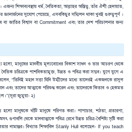
জন্য শিক্ষাব্যবস্থায় ধর্ম, নৈতিকতা, আল্লাহর অস্তিত্ব, তাঁর ঐশী হেদায়াত,
ঞানার্জনের সুযোগ পেয়েছে, এসবকিছুর সম্মিলন থাকা খুবই গুরুত্বপূর্ণ ।
মানুষ বা জাতির বিশ্বাস বা Commitment এবং তার দেশ পরিচালনার জন্য
েশ্য হলো, মানুষের মানবীয় মূল্যবোধের বিকাশ সাধন ও তার আচরণ থেকে
ের নৈতিক চরিত্রকে পাশবিকতামুক্ত, উন্নত ও পবিত্র করা সম্ভব। যুগে যুগে এ
 বলেন, “তিনিই মহান সত্তা যিনি উম্মীদের মধ্যে তাদেরই একজনকে রাসুল
শোনান এবং তাদের আত্মাকে পরিশুদ্ধ করেন এবং তাদেরকে কিতাব ও হেকমত
িল।”(সূরা জুমুয়া- ২)
শ্য হলো মানুষকে খাঁটি মানুষে পরিণত করা। পাপাচার, শঠতা, প্রতারণা,
ি অসৎ গুণাবলি থেকে মানবাত্মাকে পবিত্র রেখে উন্নত চরিত্র-বৈশিষ্ট্য সৃষ্টি করা
 বর্বরতার নামান্তর। বিখ্যাত শিক্ষাবিদ Stanly Hull বলেছেন- If you teach