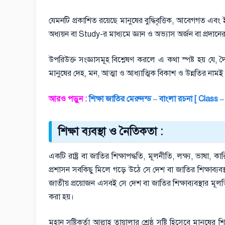
যেমনটি প্রকাশিত রয়েছে মানুষের বুদ্ধিবৃত্তিক, আবেগগত এবং ইচ্
অধ্যয়ন বা Study-র মাধ্যমে জ্ঞান ও অভ্যাস অর্জন বা প্রদানে
উপরিউক্ত সংজ্ঞাসমূহ বিশ্লেষণ করলে এ কথা স্পষ্ট হয় যে, দ
মানুষের দেহ, মন, আত্মা ও আধ্যাত্মিক বিকাশ ও উন্নতির নামই শ
আরও পড়ুন :
শিক্ষা জাতির মেরুদন্ড – বাংলা রচনা [ Class –
শিক্ষা ব্যবস্থা ও নৈতিকতা :
একটি রাষ্ট্র বা জাতির শিক্ষাপদ্ধতি, মূলনীতি, লক্ষ্য, ভাষা, কারিক
প্রশাসন সবকিছু মিলে গড়ে উঠে সে দেশ বা জাতির শিক্ষাব্যব
জাতীয় প্রয়োজন এসবই সে দেশ বা জাতির শিক্ষাব্যবস্থার মূলভি
করা হয়।
মহান সৃষ্টিকর্তা আল্লাহ তায়ালার শ্রেষ্ঠ সৃষ্টি হিসেবে মানুষে