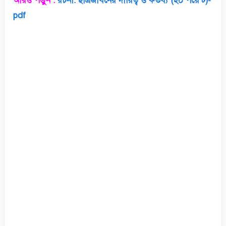
আরও পড়ুন :
রচনা: ছাত্রজীবনের দায়িত্ব ও কর্তব্য (২০ পয়েন্ট)-
pdf