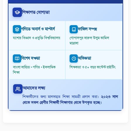
শিক্ষাগত যোগ্যতা
গণিতে অনার্স ও মাস্টার্স
ফাজিল সম্পন্ন
যশোর বিজ্ঞান ও প্রযুক্তি বিশ্ববিদ্যালয়
গোপালপুর দারুল উলুম কামিল
মাদ্রাসা
বিশেষ দক্ষতা
অভিজ্ঞতা
বাংলা সাহিত্য • গণিত • ইসলামিক
শিক্ষকতা ও ৫+ বছর কন্টেন্ট রাইটিং
শিক্ষা
আমাদের লক্ষ্য
শিক্ষার্থীদের জন্য মানসম্মত শিক্ষা সামগ্রী প্রদান করা।
২০২৩ সাল
থেকে সকল শ্রেণীর শিক্ষার্থী শিক্ষাগার থেকে উপকৃত হচ্ছে।